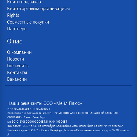
Книги под заказ
Книготорговым организациям
Rights
Совместные покупки
Партнеры
О нас
О компании
Новости
Где купить
Контакты
Вакансии
Наши реквизиты:ООО «Мейл Плюс»
ИНН 7802524386 КПП 780201001
Реквизиты р /с получателя: 40702810955080005460 в СЕВЕРО-ЗАПАДНЫЙ БАНК ПАО
СБЕРБАНК г. Санкт-Петербург
к/с 30101810500000000653, БИК 044030653
Юр. адрес: 195277, г. Санкт-Петербург, Большой Сампсониевский пр-кт, дом № 29, литера А
Почтовый адрес: 195277, г. Санкт-Петербург, Большой Сампсониевский пр-кт, дом № 29, литера
А