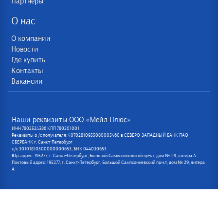
Партнеры
О нас
О компании
Новости
Где купить
Контакты
Вакансии
Наши реквизиты:ООО «Мейл Плюс»
ИНН 7802524386 КПП 780201001
Реквизиты р /с получателя: 40702810955080005460 в СЕВЕРО-ЗАПАДНЫЙ БАНК ПАО
СБЕРБАНК г. Санкт-Петербург
к/с 30101810500000000653, БИК 044030653
Юр. адрес: 195277, г. Санкт-Петербург, Большой Сампсониевский пр-кт, дом № 29, литера А
Почтовый адрес: 195277, г. Санкт-Петербург, Большой Сампсониевский пр-кт, дом № 29, литера
А