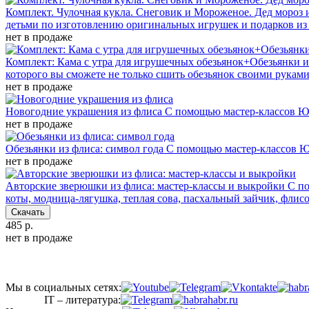
Комплект. Чулочная кукла. Снеговик и Мороженое. Дед мороз и
детьми по изготовлению оригинальных игрушек и подарков из м
нет в продаже
Комплект: Кама с утра для игрушечных обезьянок+Обезьянки и
которого вы сможете не только сшить обезьянок своими руками
нет в продаже
Новогодние украшения из флиса
С помощью мастер-классов Ю
нет в продаже
Обезьянки из флиса: символ года
С помощью мастер-классов Ю
нет в продаже
Авторские зверюшки из флиса: мастер-классы и выкройки
С п
коты, модница-лягушка, теплая сова, пасхальный зайчик, фли
Скачать
485 р.
нет в продаже
Мы в социальных сетях:
IT – литература: