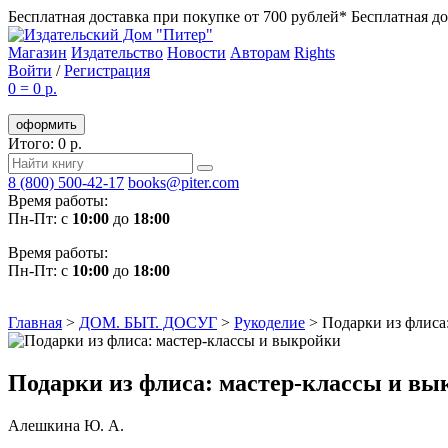
Бесплатная доставка при покупке от 700 рублей*
Бесплатная до
Магазин
Издательство
Новости
Авторам
Rights
Войти
/
Регистрация
0
=
0 р.
оформить
Итого: 0 р.
8 (800) 500-42-17
books@piter.com
Время работы:
Пн-Пт: с
10:00
до
18:00
Время работы:
Пн-Пт: с
10:00
до
18:00
Главная
>
ДОМ. БЫТ. ДОСУГ
>
Рукоделие
>
Подарки из флиса
Подарки из флиса: мастер-классы и вы
Алешкина Ю. А.