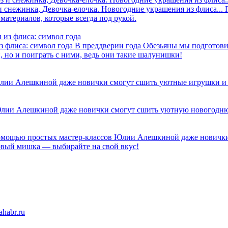
 снежинка, Девочка-елочка. Новогодние украшения из флиса...
атериалов, которые всегда под рукой.
з флиса: символ года
В преддверии года Обезьяны мы подготови
, но и поиграть с ними, ведь они такие шалунишки!
лии Алешкиной даже новички смогут сшить уютные игрушки и 
лии Алешкиной даже новички смогут сшить уютную новогодню
омощью простых мастер-классов Юлии Алешкиной даже новички
совый мишка — выбирайте на свой вкус!