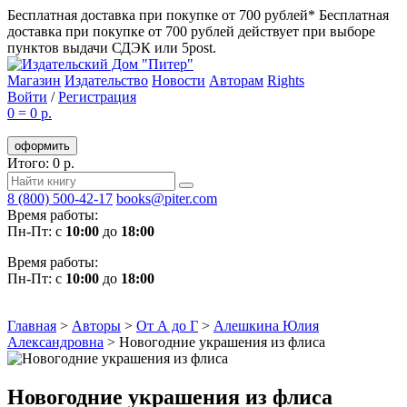
Бесплатная доставка при покупке от 700 рублей*
Бесплатная
доставка при покупке от 700 рублей действует при выборе
пунктов выдачи СДЭК или 5post.
Магазин
Издательство
Новости
Авторам
Rights
Войти
/
Регистрация
0
=
0 р.
оформить
Итого: 0 р.
8 (800) 500-42-17
books@piter.com
Время работы:
Пн-Пт: с
10:00
до
18:00
Время работы:
Пн-Пт: с
10:00
до
18:00
Главная
>
Авторы
>
От А до Г
>
Алешкина Юлия
Александровна
>
Новогодние украшения из флиса
Новогодние украшения из флиса