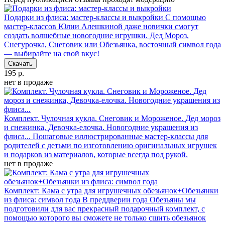
Подарки из флиса: мастер-классы и выкройки
С помощью
мастер-классов Юлии Алешкиной даже новички смогут
создать волшебные новогодние игрушки. Дед Мороз,
Снегурочка, Снеговик или Обезьянка, восточный символ года
— выбирайте на свой вкус!
Скачать
195 р.
нет в продаже
Комплект. Чулочная кукла. Снеговик и Мороженое. Дед мороз
и снежинка, Девочка-елочка. Новогодние украшения из
флиса...
Пошаговые иллюстрированные мастер-классы для
родителей с детьми по изготовлению оригинальных игрушек
и подарков из материалов, которые всегда под рукой.
нет в продаже
Комплект: Кама с утра для игрушечных обезьянок+Обезьянки
из флиса: символ года
В преддверии года Обезьяны мы
подготовили для вас прекрасный подарочный комплект, с
помощью которого вы сможете не только сшить обезьянок