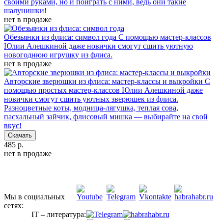
своими руками, но и поиграть с ними, ведь они такие
шалунишки!
нет в продаже
Обезьянки из флиса: символ года
С помощью мастер-классов
Юлии Алешкиной даже новички смогут сшить уютную
новогоднюю игрушку из флиса.
нет в продаже
Авторские зверюшки из флиса: мастер-классы и выкройки
С
помощью простых мастер-классов Юлии Алешкиной даже
новички смогут сшить уютных зверюшек из флиса.
Разноцветные коты, модница-лягушка, теплая сова,
пасхальный зайчик, флисовый мишка — выбирайте на свой
вкус!
Скачать
485 р.
нет в продаже
Мы в социальных
сетях:
IT – литература: