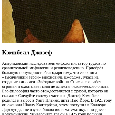
Кэмпбелл Джозеф
Американский исследователь мифологии, автор трудов по
сравнительной мифологии и религиоведению. Приобрёл
большую популярность благодаря тому, что его книга
«Тысячеликий герой» вдохновила Джорджа Лукаса на
создание киносаги «Звёздные войны» Список его работ
огромен и охватывает многие аспекты человеческого опыта.
Его философия часто отождествляется с фразой, которую он
сказал: « Следуйте своему счастью». Джозеф Кэмпбелл
родился и вырос в Уайт-Плейнс, штат Нью-Йорк. В 1921 году
он окончил Школу Кантербери, затем поступил в Колледж
Дартмунда, где изучал биологию и математику, а позднее в
Колумбийский Университет, где он в 1925 году получил