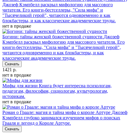
Джозеф Кэмпбелл раскрыл мифологию для массового
читателя. Его книги-бестселлеры, "Сила мифа" и
"Тысячеликий герой", читаются одновременно и как
блокбастеры, и как классические академические труды.
нет в продаже
Богини: тайны женской божественной сущности
Джозеф
Кэмпбелл раскрыл мифологию для массового читателя. Его
книги-бестселлеры, "Сила мифа" и "Тысячеликий герой",
читаются одновременно и как блокбастеры, и как
классические академические труды.
Скачать
1421 р.
нет в продаже
Мифы для жизни
Книга будет интересна психологам,
педагогам, философам, социологам, культурологам,
историкам.
нет в продаже
Роман о Граале: магия и тайна мифа о короле Артуре
Джозеф
Кэмпбелл глубоко занимался изучением мифов о поисках
Грааля и легенд о Короле Артуре.
Скачать