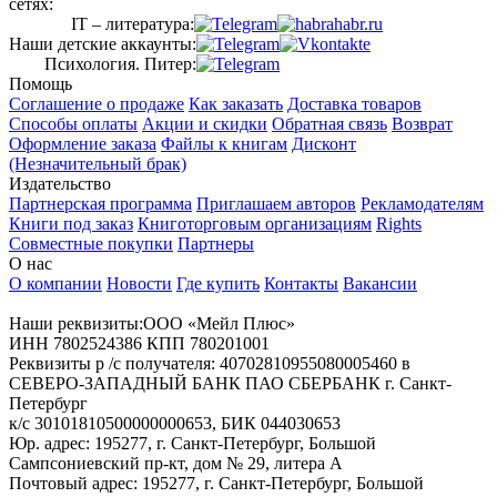
сетях:
IT – литература:
Наши детские аккаунты:
Психология. Питер:
Помощь
Соглашение о продаже
Как заказать
Доставка товаров
Способы оплаты
Акции и скидки
Обратная связь
Возврат
Оформление заказа
Файлы к книгам
Дисконт
(Незначительный брак)
Издательство
Партнерская программа
Приглашаем авторов
Рекламодателям
Книги под заказ
Книготорговым организациям
Rights
Совместные покупки
Партнеры
О нас
О компании
Новости
Где купить
Контакты
Вакансии
Наши реквизиты:ООО «Мейл Плюс»
ИНН 7802524386 КПП 780201001
Реквизиты р /с получателя: 40702810955080005460 в
СЕВЕРО-ЗАПАДНЫЙ БАНК ПАО СБЕРБАНК г. Санкт-
Петербург
к/с 30101810500000000653, БИК 044030653
Юр. адрес: 195277, г. Санкт-Петербург, Большой
Сампсониевский пр-кт, дом № 29, литера А
Почтовый адрес: 195277, г. Санкт-Петербург, Большой