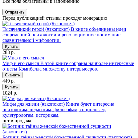
Все поля обязательны к заполнению
Отправить
Перед публикацией отзывы проходят модерацию
Тысячеликий герой (#экопокет)
В книге объединены идеи
современной психологии и революционное понимание
сравнительной мифологии.
Купить
288 р.
Миф и его смысл
В этой книге собраны наиболее интересные
ответы Кэмпбелла множеству интервьюеров.
Скачать
449 р.
Купить
1024 р.
Мифы для жизни (#экопокет)
Книга будет интересна
психологам, педагогам, философам, социологам,
культурологам, историкам.
нет в продаже
Богини: тайны женской божественной сущности (#экопокет)