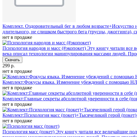
Комплект. Оздоровительный бег в любом возрасте+Искусство н
длительного, не слишком быстрого бега (трусцы, джоггинга), 
нет в продаже
Психология народов и масс (#экопокет)
Эту книгу читали все 
века описал технологии манипулирования массами людей. Пр
Скачать
299 р.
нет в продаже
Комплект:Фокусы языка. Изменение убеждений с помощью НЛП 
нет в продаже
Комплект:Главные секреты абсолютной уверенности в себе (пок
нет в продаже
Комплект:Психология масс (покет)+Тысячеликий герой (поке
нет в продаже
Психология масс (покет)
Эту книгу читали все величайшие пол