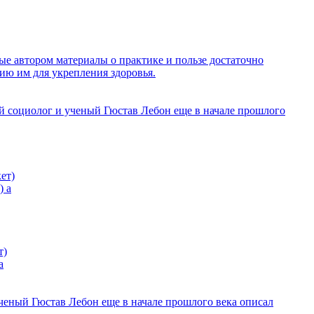
ые автором материалы о практике и пользе достаточно
ию им для укрепления здоровья.
й социолог и ученый Гюстав Лебон еще в начале прошлого
)
а
а
ченый Гюстав Лебон еще в начале прошлого века описал