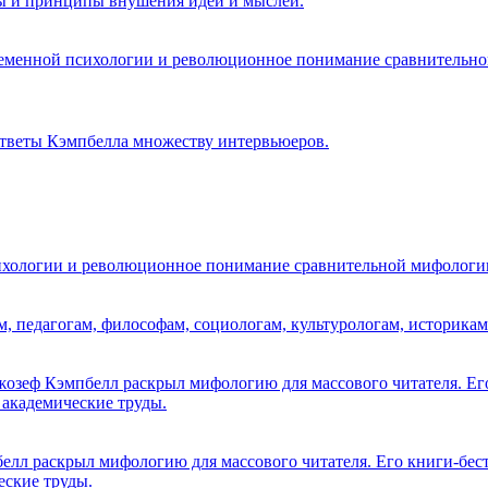
ы и принципы внушения идей и мыслей.
ременной психологии и революционное понимание сравнительно
ответы Кэмпбелла множеству интервьюеров.
ихологии и революционное понимание сравнительной мифологи
м, педагогам, философам, социологам, культурологам, историкам
озеф Кэмпбелл раскрыл мифологию для массового читателя. Его
 академические труды.
лл раскрыл мифологию для массового читателя. Его книги-бест
еские труды.