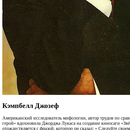
Кэмпбелл Джозеф
Американский исследователь мифологии, автор трудов по сра
герой» вдохновила Джорджа Лукаса на создание киносаги «Звё
отождествляется с фразой, которую он сказал: « Следуйте сво