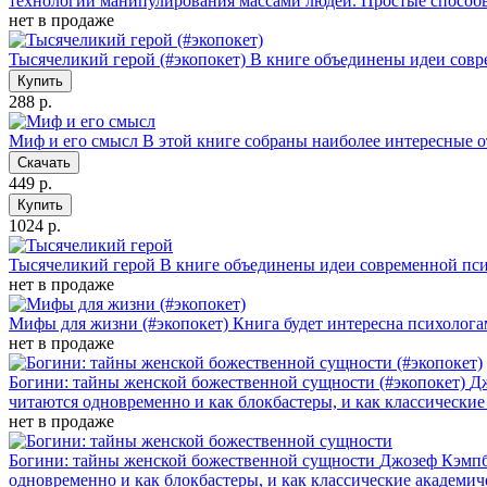
технологии манипулирования массами людей. Простые способ
нет в продаже
Тысячеликий герой (#экопокет)
В книге объединены идеи сов
Купить
288 р.
Миф и его смысл
В этой книге собраны наиболее интересные 
Скачать
449 р.
Купить
1024 р.
Тысячеликий герой
В книге объединены идеи современной пс
нет в продаже
Мифы для жизни (#экопокет)
Книга будет интересна психолога
нет в продаже
Богини: тайны женской божественной сущности (#экопокет)
Дж
читаются одновременно и как блокбастеры, и как классические
нет в продаже
Богини: тайны женской божественной сущности
Джозеф Кэмпбе
одновременно и как блокбастеры, и как классические академич