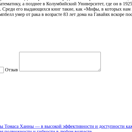
тематику, а позднее в Колумбийский Университет, где он в 1925
уре. Среди его выдающихся книг такие, как «Мифы, в которых на
белл умер от рака в возрасте 83 лет дома на Гавайях вскоре п
Отзыв
ы Томаса Ханны — в высокой эффективности и доступности каж
я подвижности и гибкости в любом возрасте.