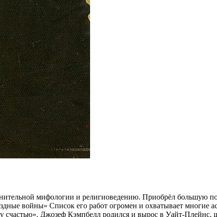
внительной мифологии и религиоведению. Приобрёл большую поп
здные войны» Список его работ огромен и охватывает многие ас
ему счастью». Джозеф Кэмпбелл родился и вырос в Уайт-Плейнс,