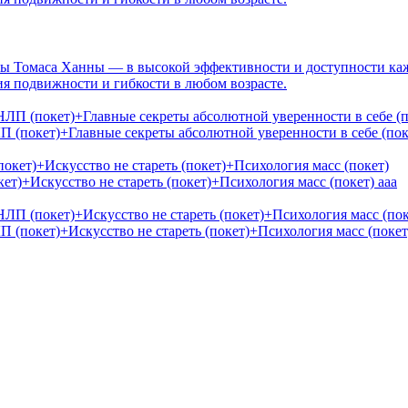
ы Томаса Ханны — в высокой эффективности и доступности каж
я подвижности и гибкости в любом возрасте.
 (покет)+Главные секреты абсолютной уверенности в себе (по
ет)+Искусство не стареть (покет)+Психология масс (покет)
ааа
(покет)+Искусство не стареть (покет)+Психология масс (покет