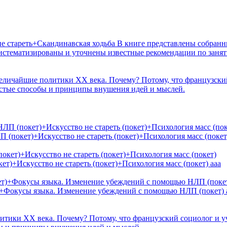
е стареть+Скандинавская ходьба
В книге представлены собранн
систематизированы и уточнены известные рекомендации по занят
величайшие политики ХХ века. Почему? Потому, что французски
остые способы и принципы внушения идей и мыслей.
(покет)+Искусство не стареть (покет)+Психология масс (покет
ет)+Искусство не стареть (покет)+Психология масс (покет)
ааа
т)+Фокусы языка. Изменение убеждений с помощью НЛП (покет)
итики ХХ века. Почему? Потому, что французский социолог и у