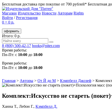
Бесплатная доставка при покупке от 700 рублей*
Бесплатная до
Магазин
Издательство
Новости
Авторам
Rights
Войти
/
Регистрация
0
=
0 р.
оформить
Итого: 0 р.
8 (800) 500-42-17
books@piter.com
Время работы:
Пн-Пт: с
10:00
до
18:00
Время работы:
Пн-Пт: с
10:00
до
18:00
Главная
>
Авторы
>
От Й до М
>
Кэмпбелл Джозеф
>
Комплект
Комплект:Искусство не стареть (покет
Ханна Т.
,
Лебон Г.
,
Кэмпбелл Д.