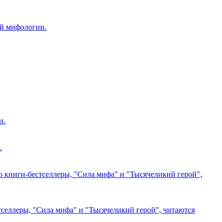
й мифологии.
и.
.
 книги-бестселлеры, "Сила мифа" и "Тысячеликий герой",
селлеры, "Сила мифа" и "Тысячеликий герой", читаются