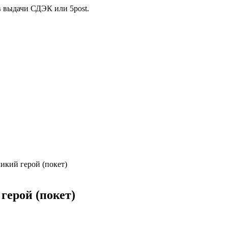
в выдачи СДЭК или 5post.
икий герой (покет)
герой (покет)