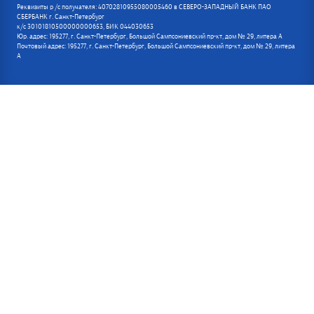
Реквизиты р /с получателя: 40702810955080005460 в СЕВЕРО-ЗАПАДНЫЙ БАНК ПАО
СБЕРБАНК г. Санкт-Петербург
к/с 30101810500000000653, БИК 044030653
Юр. адрес: 195277, г. Санкт-Петербург, Большой Сампсониевский пр-кт, дом № 29, литера А
Почтовый адрес: 195277, г. Санкт-Петербург, Большой Сампсониевский пр-кт, дом № 29, литера
А