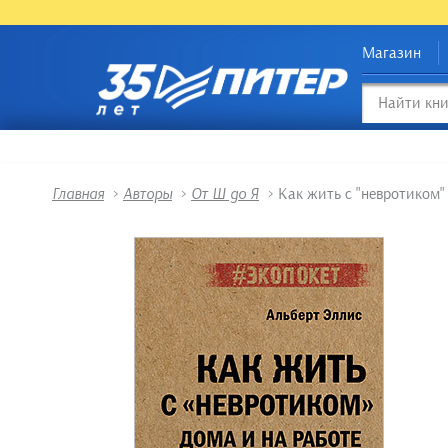
Магазин
Главная
>
Авторы
>
От Ш до Я
>
Как жить с "невротиком"