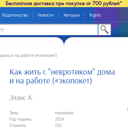
Бесплатная доставка при покупке от 700 рублей*
Издательство
Новости
Авторам
Rights
 дома и на работе (#экопокет)
Как жить с "невротиком" дома
и на работе (#экопокет)
Эллис А.
Тема:
#экопокет
Год тиража:
2024
Страниц:
224