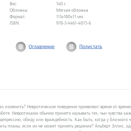
Вес:
140 г.
Обложка:
Мягкая обложка
Формат:
115х180х11 мм
ISBN:
978-5-4461-4075-6
Оглавление
Полистать
лах изменить? Невротическое поведение проявляют время от врем
работе. Невротиками обычно принято называть тех, чьи чувства к
епрессию, обиду или враждебность. Как быть, когда у близкого ч
ть планы, если он не может принять решение? Альберт Эллис, оди