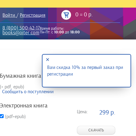
0
=
0 р.
Войти
/
Регистрация
8 (800) 500-42-17
Время работы:
books@piter.com
Пн-Пт: с
10:00
до
18:00
✕
Вам скидка 10% за первый заказ при
регистрации
Бумажная книга
(+ pdf, epub)
Сообщить о поступлении
Электронная книга
Цена:
299 р.
(pdf+epub)
СКАЧАТЬ