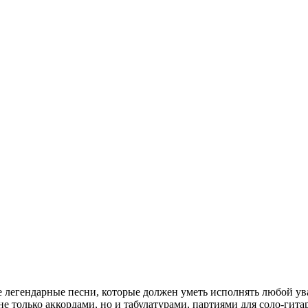
 легендарные песни, которые должен уметь исполнять любой ува
 только аккордами, но и табулатурами, партиями для соло-гита