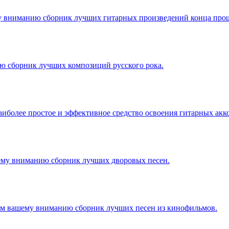
 вниманию сборник лучших гитарных произведений конца прош
 сборник лучших композиций русского рока.
иболее простое и эффективное средство освоения гитарных акк
ему вниманию сборник лучших дворовых песен.
м вашему вниманию сборник лучших песен из кинофильмов.