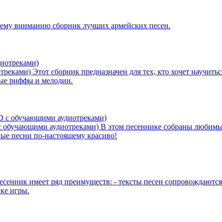
ему вниманию сборник лучших армейских песен.
отреками)
Этот сборник предназначен для тех, кто хочет научитьс
вые риффы и мелодии.
с обучающими аудиотреками)
В этом песеннике собраны любимые
овые песни по-настоящему красиво!
есенник имеет ряд преимуществ: - тексты песен сопровождаются 
ике игры.