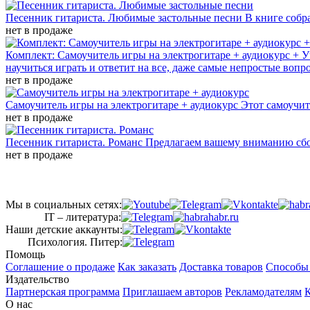
Песенник гитариста. Любимые застольные песни
В книге собр
нет в продаже
Комплект: Самоучитель игры на электрогитаре + аудиокурс + У
научиться играть и ответит на все, даже самые непростые вопр
нет в продаже
Самоучитель игры на электрогитаре + аудиокурс
Этот самоучит
нет в продаже
Песенник гитариста. Романс
Предлагаем вашему вниманию сбо
нет в продаже
Мы в социальных сетях:
IT – литература:
Наши детские аккаунты:
Психология. Питер:
Помощь
Соглашение о продаже
Как заказать
Доставка товаров
Способы
Издательство
Партнерская программа
Приглашаем авторов
Рекламодателям
К
О нас