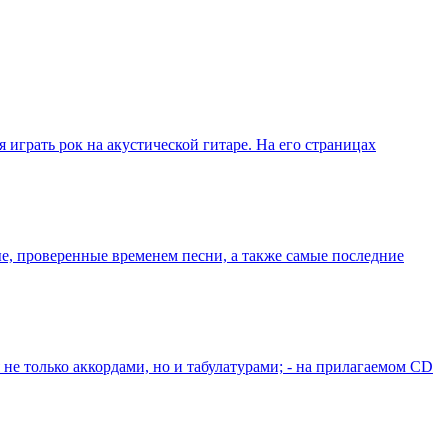
я играть рок на акустической гитаре. На его страницах
, проверенные временем песни, а также самые последние
не только аккордами, но и табулатурами; - на прилагаемом СD