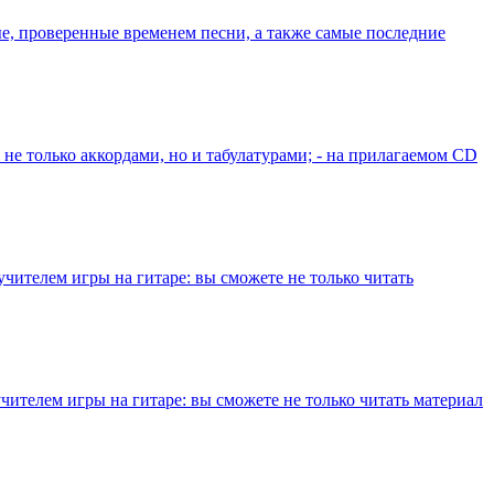
, проверенные временем песни, а также самые последние
не только аккордами, но и табулатурами; - на прилагаемом СD
ителем игры на гитаре: вы сможете не только читать
ителем игры на гитаре: вы сможете не только читать материал