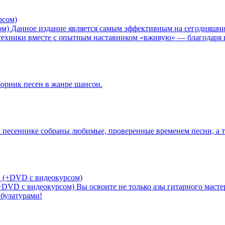
ом)
Данное издание является самым эффективным на сегодняшний
и техники вместе с опытным наставником «вживую» — благодаря 
орник песен в жанре шансон.
 песеннике собраны любимые, проверенные временем песни, а та
(+DVD с видеокурсом)
Вы освоите не только азы гитарного масте
абулатурами!