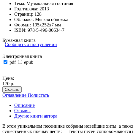
Тема:
Музыкальная гостиная
Год тиража:
2013
Страниц:
128
Обложка:
Мягкая обложка
Формат:
195х252х7 мм
ISBN:
978-5-496-00634-7
Бумажная книга
Сообщить о поступлении
Электронная книга
pdf
epub
Цена:
170 р.
Скачать
Оглавление
Полистать
Описание
Отзывы
Другие книги автора
В этом уникальном песеннике собраны новейшие хиты, а также
существенных преимуществ: — тексты песен сопровождаются не