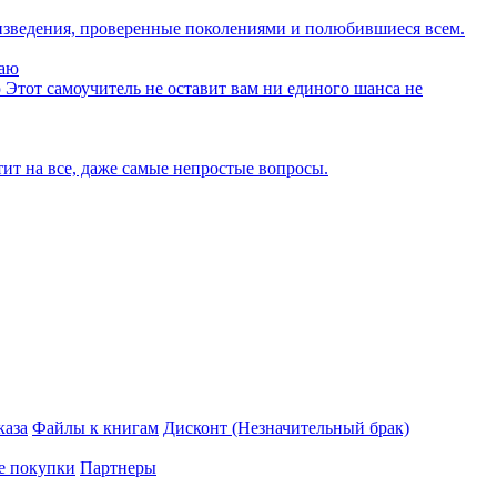
изведения, проверенные поколениями и полюбившиеся всем.
ю
Этот самоучитель не оставит вам ни единого шанса не
тит на все, даже самые непростые вопросы.
каза
Файлы к книгам
Дисконт (Незначительный брак)
е покупки
Партнеры