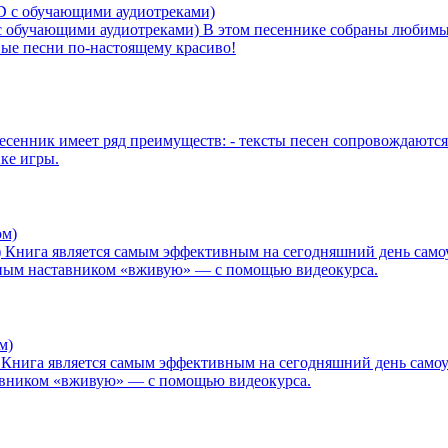
с обучающими аудиотреками)
В этом песеннике собраны любимые
овые песни по-настоящему красиво!
есенник имеет ряд преимуществ: - тексты песен сопровождаются 
ике игры.
)
Книга является самым эффективным на сегодняшний день самоуч
ытным наставником «вживую» — с помощью видеокурса.
Книга является самым эффективным на сегодняшний день самоуч
тавником «вживую» — с помощью видеокурса.