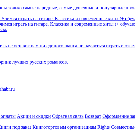
аны только самые народные, самые душевные и популярные про
чимся играть на гитаре. Классика и современные хиты (+ обуча
осы.
ель не оставит вам ни единого шанса не научиться играть и отве
рник лучших русских романсов.
 оплаты
Акции и скидки
Обратная связь
Возврат
Оформление за
ниги под заказ
Книготорговым организациям
Rights
Совместны