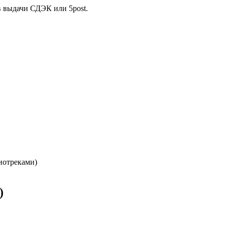
в выдачи СДЭК или 5post.
иотреками)
)