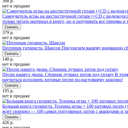
368 р.
нет в продаже
Самоучитель игры на шестиструнной гитаре (+CD с видеокурс
только читать материал в книге, но и разучивать все приемы 
Скачать
379 р.
нет в продаже
Песенник гитариста. Шансон
Предлагаем вашему вниманию сб
Скачать
140 р.
нет в продаже
Песни нашего двора. Сборник лучших хитов под гитару
В этом
научиться исполнять хитовые песни по-настоящему красиво!
Скачать
195 р.
нет в продаже
Большая книга гитариста. Техника игры + 100 хитовых песен 
ждет сюрприз — 100 самых популярных хитов с аккордами и т
Скачать
426 р.
нет в продаже