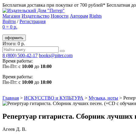
Бесплатная доставка при покупке от 700 рублей*
Бесплатная до
Магазин
Издательство
Новости
Авторам
Rights
Войти
/
Регистрация
0
=
0 р.
оформить
Итого: 0 р.
8 (800) 500-42-17
books@piter.com
Время работы:
Пн-Пт: с
10:00
до
18:00
Время работы:
Пн-Пт: с
10:00
до
18:00
Главная
>
ИСКУССТВО и КУЛЬТУРА
>
Музыка, ноты
>
Репер
Репертуар гитариста. Сборник лучших 
Агеев Д. В.