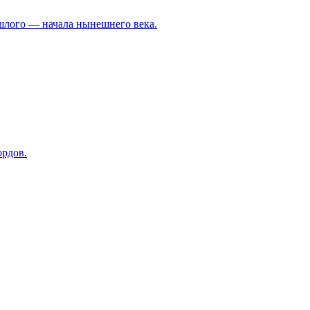
лого — начала нынешнего века.
ордов.