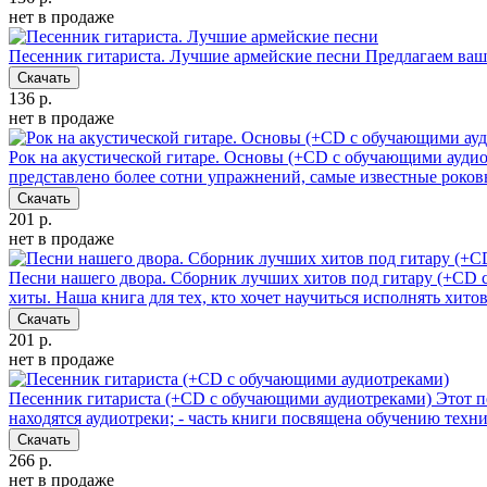
нет в продаже
Песенник гитариста. Лучшие армейские песни
Предлагаем ваш
Скачать
136 р.
нет в продаже
Рок на акустической гитаре. Основы (+CD с обучающими ауди
представлено более сотни упражнений, самые известные роко
Скачать
201 р.
нет в продаже
Песни нашего двора. Сборник лучших хитов под гитару (+CD 
хиты. Наша книга для тех, кто хочет научиться исполнять хит
Скачать
201 р.
нет в продаже
Песенник гитариста (+СD с обучающими аудиотреками)
Этот п
находятся аудиотреки; - часть книги посвящена обучению техн
Скачать
266 р.
нет в продаже