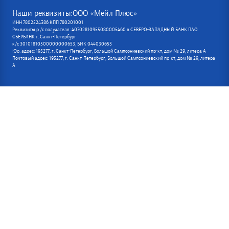
Наши реквизиты:ООО «Мейл Плюс»
ИНН 7802524386 КПП 780201001
Реквизиты р /с получателя: 40702810955080005460 в СЕВЕРО-ЗАПАДНЫЙ БАНК ПАО
СБЕРБАНК г. Санкт-Петербург
к/с 30101810500000000653, БИК 044030653
Юр. адрес: 195277, г. Санкт-Петербург, Большой Сампсониевский пр-кт, дом № 29, литера А
Почтовый адрес: 195277, г. Санкт-Петербург, Большой Сампсониевский пр-кт, дом № 29, литера
А