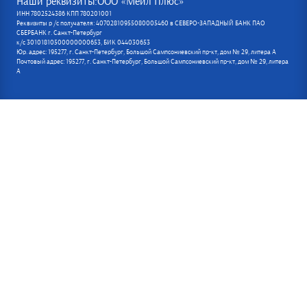
Наши реквизиты:ООО «Мейл Плюс»
ИНН 7802524386 КПП 780201001
Реквизиты р /с получателя: 40702810955080005460 в СЕВЕРО-ЗАПАДНЫЙ БАНК ПАО
СБЕРБАНК г. Санкт-Петербург
к/с 30101810500000000653, БИК 044030653
Юр. адрес: 195277, г. Санкт-Петербург, Большой Сампсониевский пр-кт, дом № 29, литера А
Почтовый адрес: 195277, г. Санкт-Петербург, Большой Сампсониевский пр-кт, дом № 29, литера
А