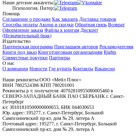
Наши детские аккаунты:
Психология. Питер:
Помощь
Соглашение о продаже
Как заказать
Доставка товаров
Способы оплаты
Акции и скидки
Обратная связь
Возврат
Оформление заказа
Файлы к книгам
Дисконт
(Незначительный брак)
Издательство
Партнерская программа
Приглашаем авторов
Рекламодателям
Книги под заказ
Книготорговым организациям
Rights
Совместные покупки
Партнеры
О нас
О компании
Новости
Где купить
Контакты
Вакансии
Наши реквизиты:ООО «Мейл Плюс»
ИНН 7802524386 КПП 780201001
Реквизиты р /с получателя: 40702810955080005460 в
СЕВЕРО-ЗАПАДНЫЙ БАНК ПАО СБЕРБАНК г. Санкт-
Петербург
к/с 30101810500000000653, БИК 044030653
Юр. адрес: 195277, г. Санкт-Петербург, Большой
Сампсониевский пр-кт, дом № 29, литера А
Почтовый адрес: 195277, г. Санкт-Петербург, Большой
Сампсониевский пр-кт, дом № 29, литера А