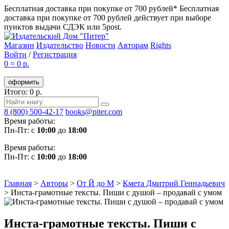
Бесплатная доставка при покупке от 700 рублей*
Бесплатная
доставка при покупке от 700 рублей действует при выборе
пунктов выдачи СДЭК или 5post.
Магазин
Издательство
Новости
Авторам
Rights
Войти
/
Регистрация
0
=
0 р.
оформить
Итого: 0 р.
8 (800) 500-42-17
books@piter.com
Время работы:
Пн-Пт: с
10:00
до
18:00
Время работы:
Пн-Пт: с
10:00
до
18:00
Главная
>
Авторы
>
От Й до М
>
Кмета Дмитрий Геннадьевич
>
Инста-грамотные тексты. Пиши с душой – продавай с умом
Инста-грамотные тексты. Пиши с