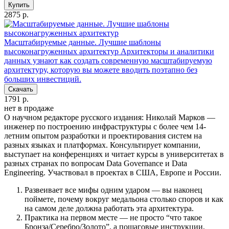
Купить
2875 р.
Масштабируемые данные. Лучшие шаблоны
высоконагруженных архитектур
Архитекторы и аналитики
данных узнают как создать современную масштабируемую
архитектуру, которую вы можете вводить поэтапно без
больших инвестиций.
Скачать
1791 р.
нет в продаже
О научном редакторе русского издания: Николай Марков —
инженер по построению инфраструктуры с более чем 14-
летним опытом разработки и проектирования систем на
разных языках и платформах. Консультирует компании,
выступает на конференциях и читает курсы в университетах в
разных странах по вопросам Data Governance и Data
Engineering. Участвовал в проектах в США, Европе и России.
Развеивает все мифы одним ударом — вы наконец
поймете, почему вокруг медальона столько споров и как
на самом деле должна работать эта архитектура.
Практика на первом месте — не просто “что такое
Бронза/Серебро/Золото”, а пошаговые инструкции,