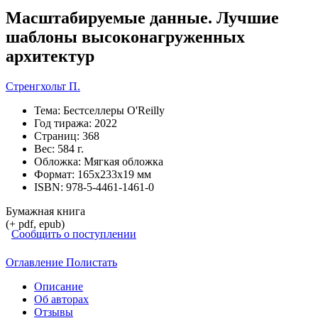
Масштабируемые данные. Лучшие
шаблоны высоконагруженных
архитектур
Стренгхольт П.
Тема:
Бестселлеры O'Reilly
Год тиража:
2022
Страниц:
368
Вес:
584 г.
Обложка:
Мягкая обложка
Формат:
165х233х19 мм
ISBN:
978-5-4461-1461-0
Бумажная книга
(+ pdf, epub)
Сообщить о поступлении
Оглавление
Полистать
Описание
Об авторах
Отзывы