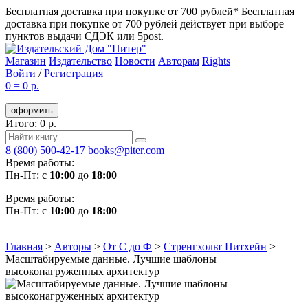
Бесплатная доставка при покупке от 700 рублей*
Бесплатная
доставка при покупке от 700 рублей действует при выборе
пунктов выдачи СДЭК или 5post.
Магазин
Издательство
Новости
Авторам
Rights
Войти
/
Регистрация
0
=
0 р.
оформить
Итого: 0 р.
8 (800) 500-42-17
books@piter.com
Время работы:
Пн-Пт: с
10:00
до
18:00
Время работы:
Пн-Пт: с
10:00
до
18:00
Главная
>
Авторы
>
От С до Ф
>
Стренгхольт Питхейн
>
Масштабируемые данные. Лучшие шаблоны
высоконагруженных архитектур