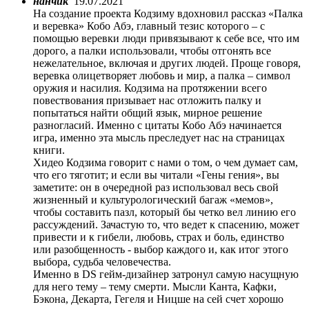
нанчик
19.07.2021
На создание проекта Кодзиму вдохновил рассказ «Палка
и веревка» Кобо Абэ, главный тезис которого – с
помощью веревки люди привязывают к себе все, что им
дорого, а палки использовали, чтобы отгонять все
нежелательное, включая и других людей. Проще говоря,
веревка олицетворяет любовь и мир, а палка – символ
оружия и насилия. Кодзима на протяжении всего
повествования призывает нас отложить палку и
попытаться найти общий язык, мирное решение
разногласий. Именно с цитаты Кобо Абэ начинается
игра, именно эта мысль преследует нас на страницах
книги.
Хидео Кодзима говорит с нами о том, о чем думает сам,
что его тяготит; и если вы читали «Гены гения», вы
заметите: он в очередной раз использовал весь свой
жизненный и культурологический багаж «мемов»,
чтобы составить пазл, который бы четко вел линию его
рассуждений. Зачастую то, что ведет к спасению, может
привести и к гибели, любовь, страх и боль, единство
или разобщенность - выбор каждого и, как итог этого
выбора, судьба человечества.
Именно в DS гейм-дизайнер затронул самую насущную
для него тему – тему смерти. Мысли Канта, Кафки,
Бэкона, Декарта, Гегеля и Ницше на сей счет хорошо