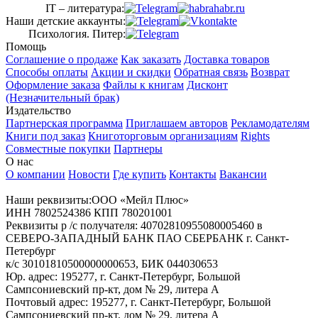
IT – литература:
Наши детские аккаунты:
Психология. Питер:
Помощь
Соглашение о продаже
Как заказать
Доставка товаров
Способы оплаты
Акции и скидки
Обратная связь
Возврат
Оформление заказа
Файлы к книгам
Дисконт
(Незначительный брак)
Издательство
Партнерская программа
Приглашаем авторов
Рекламодателям
Книги под заказ
Книготорговым организациям
Rights
Совместные покупки
Партнеры
О нас
О компании
Новости
Где купить
Контакты
Вакансии
Наши реквизиты:ООО «Мейл Плюс»
ИНН 7802524386 КПП 780201001
Реквизиты р /с получателя: 40702810955080005460 в
СЕВЕРО-ЗАПАДНЫЙ БАНК ПАО СБЕРБАНК г. Санкт-
Петербург
к/с 30101810500000000653, БИК 044030653
Юр. адрес: 195277, г. Санкт-Петербург, Большой
Сампсониевский пр-кт, дом № 29, литера А
Почтовый адрес: 195277, г. Санкт-Петербург, Большой
Сампсониевский пр-кт, дом № 29, литера А