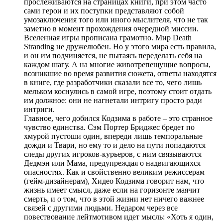
прослеживаются на страницах книги, при этом часто
сами герои и их поступки представляют собой
умозаключения того или иного мыслителя, что не так
заметно в момент прохождения очередной миссии.
Вселенная игры прописана грамотно. Мир Death
Stranding не дружелюбен. Но у этого мира есть правила,
и он им подчиняется, не пытаясь переделать себя на
каждом шагу. А на многие животрепещущие вопросы,
возникшие во время развития сюжета, ответы находятся
в книге, где разработчики сказали все то, чего лишь
мельком коснулись в самой игре, поэтому стоит отдать
им должное: они не нагнетали интригу просто ради
интриги.
Главное, чего добился Кодзима в работе – это странное
чувство единства. Сэм Портер Бриджес бредет по
хмурой пустоши один, впереди лишь темпоральные
дожди и Твари, но ему то и дело на пути попадаются
следы других игроков-курьеров, с ним связываются
Дедмэн или Мама, предупреждая о надвигающихся
опасностях. Как и свойственно великим режиссерам
(гейм-дизайнерам), Хидео Кодзима говорит нам, что
жизнь имеет смысл, даже если на горизонте маячит
смерть, и о том, что в этой жизни нет ничего важнее
связей с другими людьми. Недаром через все
повествование лейтмотивом идет мысль: «Хоть я один,