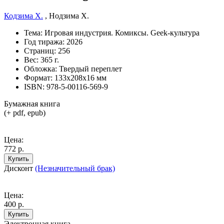
Кодзима Х.
,
Нодзима Х.
Тема:
Игровая индустрия. Комиксы. Geek-культура
Год тиража:
2026
Страниц:
256
Вес:
365 г.
Обложка:
Твердый переплет
Формат:
133х208х16 мм
ISBN:
978-5-00116-569-9
Бумажная книга
(+ pdf, epub)
Цена:
772 р.
Купить
Дисконт
(Незначительный брак)
Цена:
400 р.
Купить
Электронная книга