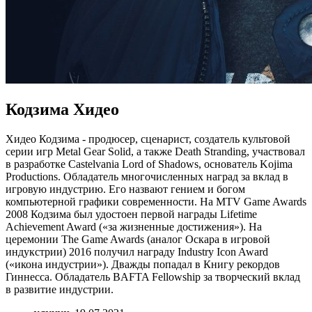
Кодзима Хидео
Хидео Кодзима - продюсер, сценарист, создатель культовой
серии игр Metal Gear Solid, а также Death Stranding, участвовал
в разработке Castelvania Lord of Shadows, основатель Kojima
Productions. Обладатель многочисленных наград за вклад в
игровую индустрию. Его назвают гением и богом
компьютерной графики современности. На MTV Game Awards
2008 Кодзима был удостоен первой награды Lifetime
Achievement Award («за жизненные достижения»). На
церемонии The Game Awards (аналог Оскара в игровой
индукстрии) 2016 получил награду Industry Icon Award
(«икона индустрии»). Дважды попадал в Книгу рекордов
Гиннесса. Обладатель BAFTA Fellowship за творческий вклад
в развитие индустрии.