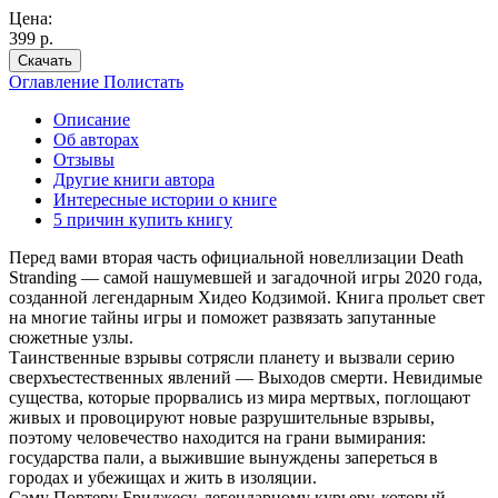
Цена:
399 р.
Скачать
Оглавление
Полистать
Описание
Об авторах
Отзывы
Другие книги автора
Интересные истории о книге
5 причин купить книгу
Перед вами вторая часть официальной новеллизации Death
Stranding — самой нашумевшей и загадочной игры 2020 года,
созданной легендарным Хидео Кодзимой. Книга прольет свет
на многие тайны игры и поможет развязать запутанные
сюжетные узлы.
Таинственные взрывы сотрясли планету и вызвали серию
сверхъестественных явлений — Выходов смерти. Невидимые
существа, которые прорвались из мира мертвых, поглощают
живых и провоцируют новые разрушительные взрывы,
поэтому человечество находится на грани вымирания:
государства пали, а выжившие вынуждены запереться в
городах и убежищах и жить в изоляции.
Сэму Портеру Бриджесу, легендарному курьеру, который