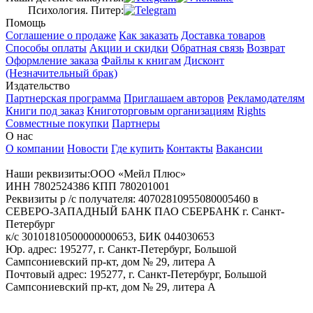
Психология. Питер:
Помощь
Соглашение о продаже
Как заказать
Доставка товаров
Способы оплаты
Акции и скидки
Обратная связь
Возврат
Оформление заказа
Файлы к книгам
Дисконт
(Незначительный брак)
Издательство
Партнерская программа
Приглашаем авторов
Рекламодателям
Книги под заказ
Книготорговым организациям
Rights
Совместные покупки
Партнеры
О нас
О компании
Новости
Где купить
Контакты
Вакансии
Наши реквизиты:ООО «Мейл Плюс»
ИНН 7802524386 КПП 780201001
Реквизиты р /с получателя: 40702810955080005460 в
СЕВЕРО-ЗАПАДНЫЙ БАНК ПАО СБЕРБАНК г. Санкт-
Петербург
к/с 30101810500000000653, БИК 044030653
Юр. адрес: 195277, г. Санкт-Петербург, Большой
Сампсониевский пр-кт, дом № 29, литера А
Почтовый адрес: 195277, г. Санкт-Петербург, Большой
Сампсониевский пр-кт, дом № 29, литера А