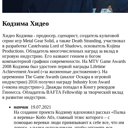
Кодзима Хидео
Хидео Кодзима - продюсер, сценарист, создатель культовой
серии игр Metal Gear Solid, а также Death Stranding, участвовал
в разработке Castelvania Lord of Shadows, основатель Kojima
Productions. Обладатель многочисленных наград за вклад в
игровую индустрию. Его назвают гением и богом
компьютерной графики современности. На MTV Game Awards
2008 Кодзима был удостоен первой награды Lifetime
Achievement Award («за жизненные достижения»). На
церемонии The Game Awards (аналог Оскара в игровой
индукстрии) 2016 получил награду Industry Icon Award
(«икона индустрии»). Дважды попадал в Книгу рекордов
Гиннесса. Обладатель BAFTA Fellowship за творческий вклад
в развитие индустрии.
нанчик
19.07.2021
На создание проекта Кодзиму вдохновил рассказ «Палка
и веревка» Кобо Абэ, главный тезис которого – с
помощью веревки люди привязывают к себе все, что им
дорого, а палки использовали, чтобы отгонять все