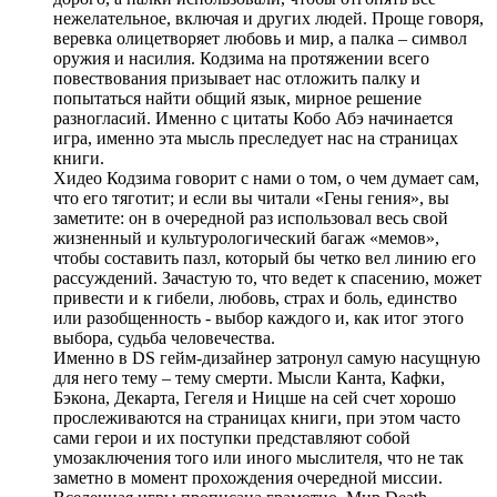
нежелательное, включая и других людей. Проще говоря,
веревка олицетворяет любовь и мир, а палка – символ
оружия и насилия. Кодзима на протяжении всего
повествования призывает нас отложить палку и
попытаться найти общий язык, мирное решение
разногласий. Именно с цитаты Кобо Абэ начинается
игра, именно эта мысль преследует нас на страницах
книги.
Хидео Кодзима говорит с нами о том, о чем думает сам,
что его тяготит; и если вы читали «Гены гения», вы
заметите: он в очередной раз использовал весь свой
жизненный и культурологический багаж «мемов»,
чтобы составить пазл, который бы четко вел линию его
рассуждений. Зачастую то, что ведет к спасению, может
привести и к гибели, любовь, страх и боль, единство
или разобщенность - выбор каждого и, как итог этого
выбора, судьба человечества.
Именно в DS гейм-дизайнер затронул самую насущную
для него тему – тему смерти. Мысли Канта, Кафки,
Бэкона, Декарта, Гегеля и Ницше на сей счет хорошо
прослеживаются на страницах книги, при этом часто
сами герои и их поступки представляют собой
умозаключения того или иного мыслителя, что не так
заметно в момент прохождения очередной миссии.