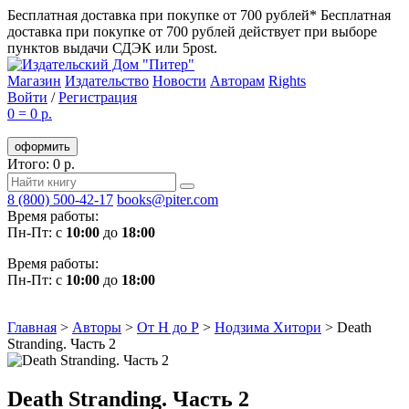
Бесплатная доставка при покупке от 700 рублей*
Бесплатная
доставка при покупке от 700 рублей действует при выборе
пунктов выдачи СДЭК или 5post.
Магазин
Издательство
Новости
Авторам
Rights
Войти
/
Регистрация
0
=
0 р.
оформить
Итого: 0 р.
8 (800) 500-42-17
books@piter.com
Время работы:
Пн-Пт: с
10:00
до
18:00
Время работы:
Пн-Пт: с
10:00
до
18:00
Главная
>
Авторы
>
От Н до Р
>
Нодзима Хитори
>
Death
Stranding. Часть 2
Death Stranding. Часть 2