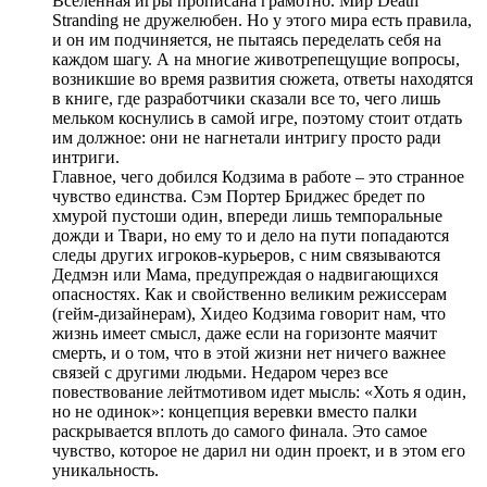
Вселенная игры прописана грамотно. Мир Death
Stranding не дружелюбен. Но у этого мира есть правила,
и он им подчиняется, не пытаясь переделать себя на
каждом шагу. А на многие животрепещущие вопросы,
возникшие во время развития сюжета, ответы находятся
в книге, где разработчики сказали все то, чего лишь
мельком коснулись в самой игре, поэтому стоит отдать
им должное: они не нагнетали интригу просто ради
интриги.
Главное, чего добился Кодзима в работе – это странное
чувство единства. Сэм Портер Бриджес бредет по
хмурой пустоши один, впереди лишь темпоральные
дожди и Твари, но ему то и дело на пути попадаются
следы других игроков-курьеров, с ним связываются
Дедмэн или Мама, предупреждая о надвигающихся
опасностях. Как и свойственно великим режиссерам
(гейм-дизайнерам), Хидео Кодзима говорит нам, что
жизнь имеет смысл, даже если на горизонте маячит
смерть, и о том, что в этой жизни нет ничего важнее
связей с другими людьми. Недаром через все
повествование лейтмотивом идет мысль: «Хоть я один,
но не одинок»: концепция веревки вместо палки
раскрывается вплоть до самого финала. Это самое
чувство, которое не дарил ни один проект, и в этом его
уникальность.