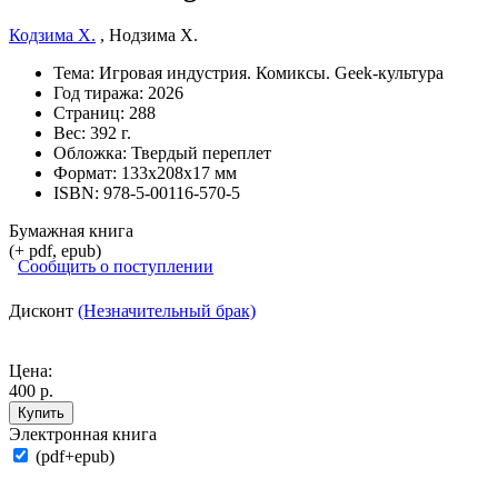
Кодзима Х.
,
Нодзима Х.
Тема:
Игровая индустрия. Комиксы. Geek-культура
Год тиража:
2026
Страниц:
288
Вес:
392 г.
Обложка:
Твердый переплет
Формат:
133х208х17 мм
ISBN:
978-5-00116-570-5
Бумажная книга
(+ pdf, epub)
Сообщить о поступлении
Дисконт
(Незначительный брак)
Цена:
400 р.
Купить
Электронная книга
(pdf+epub)