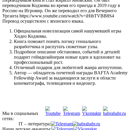
Переводчиком книги стал Кирилл Яновский. Он был
переводчиком Кодзимы во время его приезда в 2019 году в
Россию на Игромир. Он же переводил его для Вечернего
Урганта https://www.youtube.com/watch?v=iHibTVBB8S4
Перевод осуществлен с японского языка.
Официальная новеллизация самой нашумевшей игры
Хидео Кодзимы.
Книга поможет понять логику гениального
разработчика и распутать сюжетные узлы.
Подробное описание обстановки, событий и деталей
подарит геймдизайнерам новые идеи и вдохновит на
профессиональный рост.
Отличный подарок для любителей жанра антиутопии.
Автор — обладатель почетной награды BAFTA Academy
Fellowship Award за выдающиеся заслуги в области
кинематографа, телевидения и видеоигр.
Мы в социальных
сетях:
IT – литература:
Наши детские аккаунты: