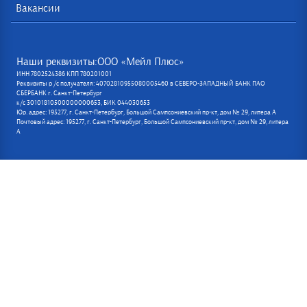
Вакансии
Наши реквизиты:ООО «Мейл Плюс»
ИНН 7802524386 КПП 780201001
Реквизиты р /с получателя: 40702810955080005460 в СЕВЕРО-ЗАПАДНЫЙ БАНК ПАО
СБЕРБАНК г. Санкт-Петербург
к/с 30101810500000000653, БИК 044030653
Юр. адрес: 195277, г. Санкт-Петербург, Большой Сампсониевский пр-кт, дом № 29, литера А
Почтовый адрес: 195277, г. Санкт-Петербург, Большой Сампсониевский пр-кт, дом № 29, литера
А