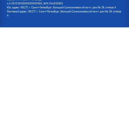
к/с 30101810500000000653, БИК 044030653
Юр. адрес: 195277, г. Санкт-Петербург, Большой Сампсониевский пр-кт, дом № 29, литера А
Почтовый адрес: 195277, г. Санкт-Петербург, Большой Сампсониевский пр-кт, дом № 29, литера
А