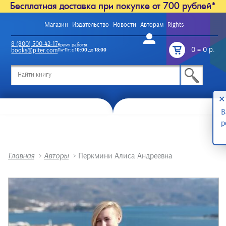
Бесплатная доставка при покупке от 700 рублей*
Магазин
Издательство
Новости
Авторам
Rights
Войти
8 (800) 500-42-17
Время работы:
0
=
0 р.
books@piter.com
Пн-Пт: с
10:00
до
18:00
/
✕
В
р
Главная
>
Авторы
>
Перкмини Алиса Андреевна