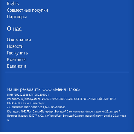
Rights
Совместные покупки
Партнеры
О нас
О компании
Новости
Где купить
Контакты
Вакансии
Наши реквизиты:ООО «Мейл Плюс»
ИНН 7802524386 КПП 780201001
Реквизиты р /с получателя: 40702810955080005460 в СЕВЕРО-ЗАПАДНЫЙ БАНК ПАО
СБЕРБАНК г. Санкт-Петербург
к/с 30101810500000000653, БИК 044030653
Юр. адрес: 195277, г. Санкт-Петербург, Большой Сампсониевский пр-кт, дом № 29, литера А
Почтовый адрес: 195277, г. Санкт-Петербург, Большой Сампсониевский пр-кт, дом № 29, литера
А