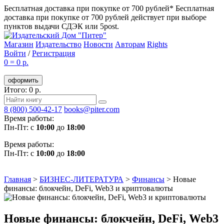
Бесплатная доставка при покупке от 700 рублей*
Бесплатная
доставка при покупке от 700 рублей действует при выборе
пунктов выдачи СДЭК или 5post.
Магазин
Издательство
Новости
Авторам
Rights
Войти
/
Регистрация
0
=
0 р.
оформить
Итого: 0 р.
8 (800) 500-42-17
books@piter.com
Время работы:
Пн-Пт: с
10:00
до
18:00
Время работы:
Пн-Пт: с
10:00
до
18:00
Главная
>
БИЗНЕС-ЛИТЕРАТУРА
>
Финансы
>
Новые
финансы: блокчейн, DeFi, Web3 и криптовалюты
Новые финансы: блокчейн, DeFi, Web3