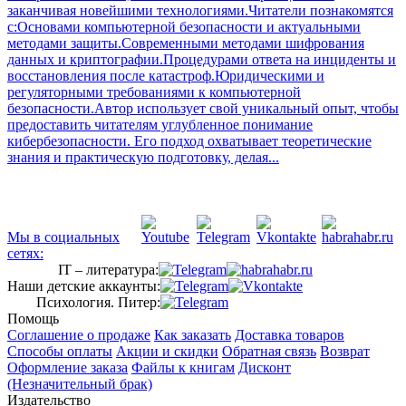
заканчивая новейшими технологиями.Читатели познакомятся
с:Основами компьютерной безопасности и актуальными
методами защиты.Современными методами шифрования
данных и криптографии.Процедурами ответа на инциденты и
восстановления после катастроф.Юридическими и
регуляторными требованиями к компьютерной
безопасности.Автор использует свой уникальный опыт, чтобы
предоставить читателям углубленное понимание
кибербезопасности. Его подход охватывает теоретические
знания и практическую подготовку, делая...
Мы в социальных
сетях:
IT – литература:
Наши детские аккаунты:
Психология. Питер:
Помощь
Соглашение о продаже
Как заказать
Доставка товаров
Способы оплаты
Акции и скидки
Обратная связь
Возврат
Оформление заказа
Файлы к книгам
Дисконт
(Незначительный брак)
Издательство