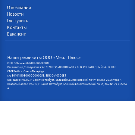
О компании
Новости
Где купить
Контакты
Вакансии
Наши реквизиты:ООО «Мейл Плюс»
ИНН 7802524386 КПП 780201001
Реквизиты р /с получателя: 40702810955080005460 в СЕВЕРО-ЗАПАДНЫЙ БАНК ПАО
СБЕРБАНК г. Санкт-Петербург
к/с 30101810500000000653, БИК 044030653
Юр. адрес: 195277, г. Санкт-Петербург, Большой Сампсониевский пр-кт, дом № 29, литера А
Почтовый адрес: 195277, г. Санкт-Петербург, Большой Сампсониевский пр-кт, дом № 29, литера
А