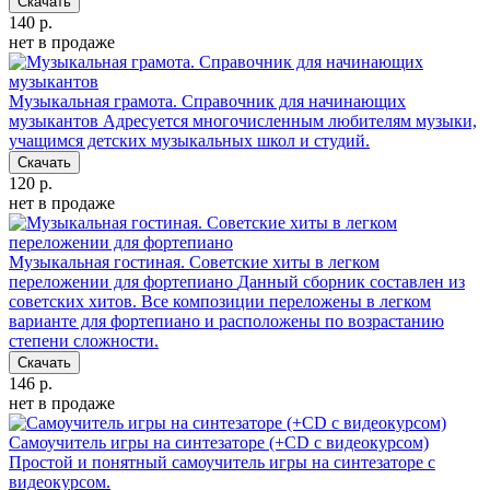
Скачать
140 р.
нет в продаже
Музыкальная грамота. Справочник для начинающих
музыкантов
Адресуется многочисленным любителям музыки,
учащимся детских музыкальных школ и студий.
Скачать
120 р.
нет в продаже
Музыкальная гостиная. Советские хиты в легком
переложении для фортепиано
Данный сборник составлен из
советских хитов. Все композиции переложены в легком
варианте для фортепиано и расположены по возрастанию
степени сложности.
Скачать
146 р.
нет в продаже
Самоучитель игры на синтезаторе (+CD c видеокурсом)
Простой и понятный самоучитель игры на синтезаторе с
видеокурсом.