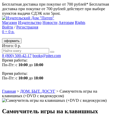
Бесплатная доставка при покупке от 700 рублей*
Бесплатная
доставка при покупке от 700 рублей действует при выборе
пунктов выдачи СДЭК или 5post.
Магазин
Издательство
Новости
Авторам
Rights
Войти
/
Регистрация
0
=
0 р.
оформить
Итого: 0 р.
8 (800) 500-42-17
books@piter.com
Время работы:
Пн-Пт: с
10:00
до
18:00
Время работы:
Пн-Пт: с
10:00
до
18:00
Главная
>
ДОМ. БЫТ. ДОСУГ
>
Самоучитель игры на
клавишных (+DVD с видеокурсом)
Самоучитель игры на клавишных