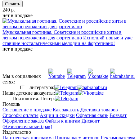
Скачать
240 р.
нет в продаже
Музыкальная гостиная. Советские и российские хиты в
легком переложении для фортепиано
Исполняй новые и уже
ставшие ностальгическими мелодии на фортепиано!
нет в продаже
Мы в социальных
сетях:
IT – литература:
Наши детские аккаунты:
Психология. Питер:
Помощь
Соглашение о продаже
Как заказать
Доставка товаров
Способы оплаты
Акции и скидки
Обратная связь
Возврат
Оформление заказа
Файлы к книгам
Дисконт
(Незначительный брак)
Издательство
Партнерская программа
Приглашаем авторов
Рекламодателям