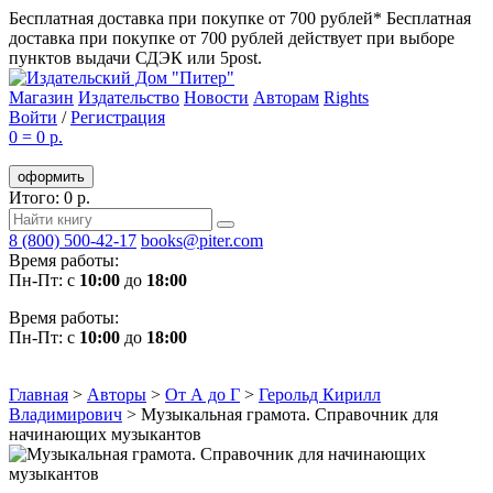
Бесплатная доставка при покупке от 700 рублей*
Бесплатная
доставка при покупке от 700 рублей действует при выборе
пунктов выдачи СДЭК или 5post.
Магазин
Издательство
Новости
Авторам
Rights
Войти
/
Регистрация
0
=
0 р.
оформить
Итого: 0 р.
8 (800) 500-42-17
books@piter.com
Время работы:
Пн-Пт: с
10:00
до
18:00
Время работы:
Пн-Пт: с
10:00
до
18:00
Главная
>
Авторы
>
От А до Г
>
Герольд Кирилл
Владимирович
>
Музыкальная грамота. Справочник для
начинающих музыкантов