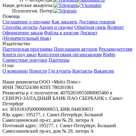
Наши детские аккаунты:
Психология. Питер:
Помощь
Соглашение о продаже
Как заказать
Доставка товаров
Способы оплаты
Акции и скидки
Обратная связь
Возврат
Оформление заказа
Файлы к книгам
Дисконт
(Незначительный брак)
Издательство
Партнерская программа
Приглашаем авторов
Рекламодателям
Книги под заказ
Книготорговым организациям
Rights
Совместные покупки
Партнеры
О нас
О компании
Новости
Где купить
Контакты
Вакансии
Наши реквизиты:ООО «Мейл Плюс»
ИНН 7802524386 КПП 780201001
Реквизиты р /с получателя: 40702810955080005460 в
СЕВЕРО-ЗАПАДНЫЙ БАНК ПАО СБЕРБАНК г. Санкт-
Петербург
к/с 30101810500000000653, БИК 044030653
Юр. адрес: 195277, г. Санкт-Петербург, Большой
Сампсониевский пр-кт, дом № 29, литера А
Почтовый адрес: 195277, г. Санкт-Петербург, Большой
Сампсониевский пр-кт, дом № 29, литера А