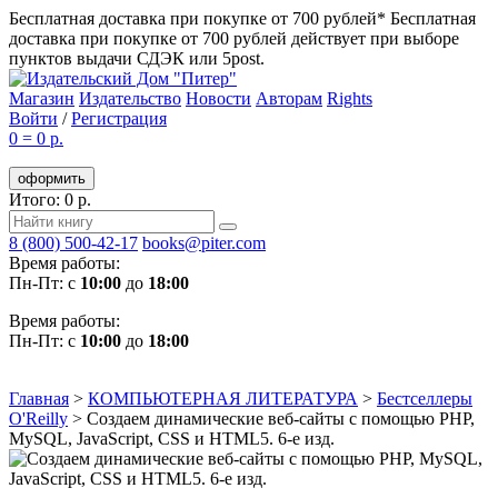
Бесплатная доставка при покупке от 700 рублей*
Бесплатная
доставка при покупке от 700 рублей действует при выборе
пунктов выдачи СДЭК или 5post.
Магазин
Издательство
Новости
Авторам
Rights
Войти
/
Регистрация
0
=
0 р.
оформить
Итого: 0 р.
8 (800) 500-42-17
books@piter.com
Время работы:
Пн-Пт: с
10:00
до
18:00
Время работы:
Пн-Пт: с
10:00
до
18:00
Главная
>
КОМПЬЮТЕРНАЯ ЛИТЕРАТУРА
>
Бестселлеры
O'Reilly
>
Создаем динамические веб-сайты с помощью PHP,
MySQL, JavaScript, CSS и HTML5. 6-е изд.