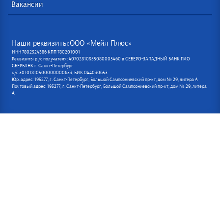
Вакансии
Наши реквизиты:ООО «Мейл Плюс»
ИНН 7802524386 КПП 780201001
Реквизиты р /с получателя: 40702810955080005460 в СЕВЕРО-ЗАПАДНЫЙ БАНК ПАО
СБЕРБАНК г. Санкт-Петербург
к/с 30101810500000000653, БИК 044030653
Юр. адрес: 195277, г. Санкт-Петербург, Большой Сампсониевский пр-кт, дом № 29, литера А
Почтовый адрес: 195277, г. Санкт-Петербург, Большой Сампсониевский пр-кт, дом № 29, литера
А