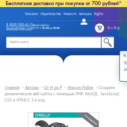
Бесплатная доставка при покупке от 700 рублей*
Магазин
Издательство
Новости
Авторам
Rights
Войти
8 (800) 500-42-17
Время работы:
0
=
0 р.
books@piter.com
Пн-Пт: с
10:00
до
18:00
/
✕
В
р
Главная
>
Авторы
>
От Н до Р
>
Никсон Робин
>
Создаем
динамические веб-сайты с помощью PHP, MySQL, JavaScript,
CSS и HTML5. 5-е изд.