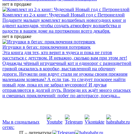
нет в продаже
Комплект из 2-х книг: Чудесный Новый год с Петронеллой
Подарите малышу комплект волшебных новогодних книг и
адвент календаря, чтобы создать атмосферу волшебства и
радости в вашем доме на протяжении всего декабря.
нет в продаже
Игрушки в бегах: приключения потеряшек
Эта книга для тех, кто верит в чудеса и пока не готов
расстаться с детством. И неважно, сколько вам при этом лет!
Однажды чёрный игрушечный кот и единорог с разноцветной
гривой оказались в коробке, выставленной на обочину
дороги. Неужели они вдруг стали не нужны своим прежним
маленьким хозяевам? А если так, то следует поскорее найти
новый дом, пока их не забрал мусоровоз! И друзья
отправляются в долгий путь. Впереди их ждёт много опасных
и смешных приключений: побег по автотрассе, поездка...
Мы в социальных
сетях:
IT – литература: