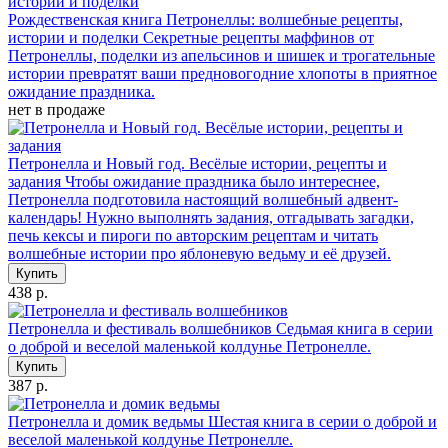
Рождественская книга Петронеллы: волшебные рецепты,
истории и поделки
Секретные рецепты маффинов от
Петронеллы, поделки из апельсинов и шишек и трогательные
истории превратят ваши предновогодние хлопоты в приятное
ожидание праздника.
нет в продаже
Петронелла и Новый год. Весёлые истории, рецепты и
задания
Чтобы ожидание праздника было интереснее,
Петронелла подготовила настоящий волшебный адвент-
календарь! Нужно выполнять задания, отгадывать загадки,
печь кексы и пироги по авторским рецептам и читать
волшебные истории про яблоневую ведьму и её друзей.
Купить
438 р.
Петронелла и фестиваль волшебников
Седьмая книга в серии
о доброй и веселой маленькой колдунье Петронелле.
Купить
387 р.
Петронелла и домик ведьмы
Шестая книга в серии о доброй и
веселой маленькой колдунье Петронелле.