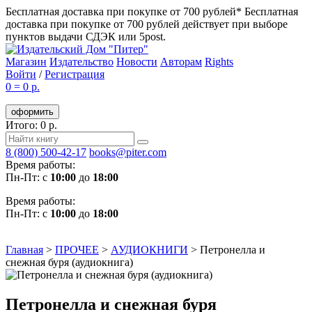
Бесплатная доставка при покупке от 700 рублей*
Бесплатная
доставка при покупке от 700 рублей действует при выборе
пунктов выдачи СДЭК или 5post.
Магазин
Издательство
Новости
Авторам
Rights
Войти
/
Регистрация
0
=
0 р.
оформить
Итого: 0 р.
8 (800) 500-42-17
books@piter.com
Время работы:
Пн-Пт: с
10:00
до
18:00
Время работы:
Пн-Пт: с
10:00
до
18:00
Главная
>
ПРОЧЕЕ
>
АУДИОКНИГИ
>
Петронелла и
снежная буря (аудиокнига)
Петронелла и снежная буря