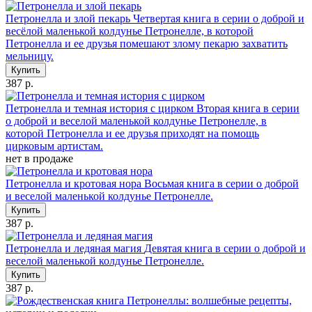
Петронелла и злой пекарь
Четвертая книга в серии о доброй и
весёлой маленькой колдунье Петронелле, в которой
Петронелла и ее друзья помешают злому пекарю захватить
мельницу.
Купить
387 р.
Петронелла и темная история с цирком
Вторая книга в серии
о доброй и веселой маленькой колдунье Петронелле, в
которой Петронелла и ее друзья приходят на помощь
цирковым артистам.
нет в продаже
Петронелла и кротовая нора
Восьмая книга в серии о доброй
и веселой маленькой колдунье Петронелле.
Купить
387 р.
Петронелла и ледяная магия
Девятая книга в серии о доброй и
веселой маленькой колдунье Петронелле.
Купить
387 р.