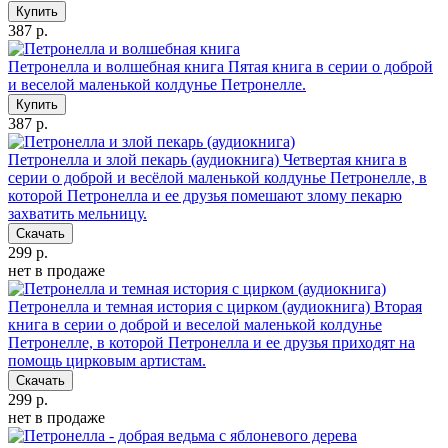
Купить
387 р.
Петронелла и волшебная книга
Пятая книга в серии о доброй
и веселой маленькой колдунье Петронелле.
Купить
387 р.
Петронелла и злой пекарь (аудиокнига)
Четвертая книга в
серии о доброй и весёлой маленькой колдунье Петронелле, в
которой Петронелла и ее друзья помешают злому пекарю
захватить мельницу.
Скачать
299 р.
нет в продаже
Петронелла и темная история с цирком (аудиокнига)
Вторая
книга в серии о доброй и веселой маленькой колдунье
Петронелле, в которой Петронелла и ее друзья приходят на
помощь цирковым артистам.
Скачать
299 р.
нет в продаже