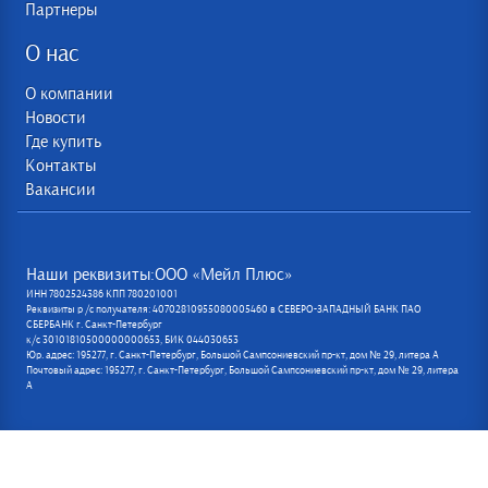
Партнеры
О нас
О компании
Новости
Где купить
Контакты
Вакансии
Наши реквизиты:ООО «Мейл Плюс»
ИНН 7802524386 КПП 780201001
Реквизиты р /с получателя: 40702810955080005460 в СЕВЕРО-ЗАПАДНЫЙ БАНК ПАО
СБЕРБАНК г. Санкт-Петербург
к/с 30101810500000000653, БИК 044030653
Юр. адрес: 195277, г. Санкт-Петербург, Большой Сампсониевский пр-кт, дом № 29, литера А
Почтовый адрес: 195277, г. Санкт-Петербург, Большой Сампсониевский пр-кт, дом № 29, литера
А