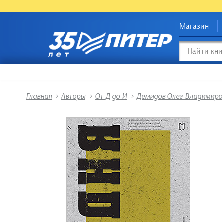
Магазин
Главная
>
Авторы
>
От Д до И
>
Демидов Олег Владимиро