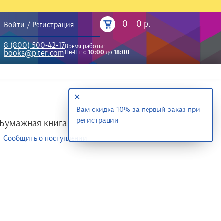
0
=
0 р.
Войти
/
Регистрация
8 (800) 500-42-17
Время работы:
books@piter.com
Пн-Пт: с
10:00
до
18:00
✕
Вам скидка 10% за первый заказ при
регистрации
Бумажная книга
Сообщить о поступлении