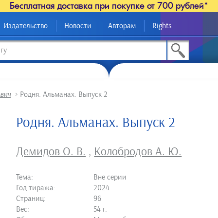
Бесплатная доставка при покупке от 700 рублей*
Издательство
Новости
Авторам
Rights
вич
>
Родня. Альманах. Выпуск 2
Родня. Альманах. Выпуск 2
Демидов О. В.
,
Колобродов А. Ю.
Тема:
Вне серии
Год тиража:
2024
Страниц:
96
Вес:
54 г.