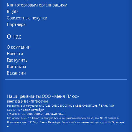
Книготорговым организациям
Rights
Совместные покупки
Партнеры
О нас
О компании
Новости
Где купить
Контакты
Вакансии
Наши реквизиты:ООО «Мейл Плюс»
ИНН 7802524386 КПП 780201001
Реквизиты р /с получателя: 40702810955080005460 в СЕВЕРО-ЗАПАДНЫЙ БАНК ПАО
СБЕРБАНК г. Санкт-Петербург
к/с 30101810500000000653, БИК 044030653
Юр. адрес: 195277, г. Санкт-Петербург, Большой Сампсониевский пр-кт, дом № 29, литера А
Почтовый адрес: 195277, г. Санкт-Петербург, Большой Сампсониевский пр-кт, дом № 29, литера
А