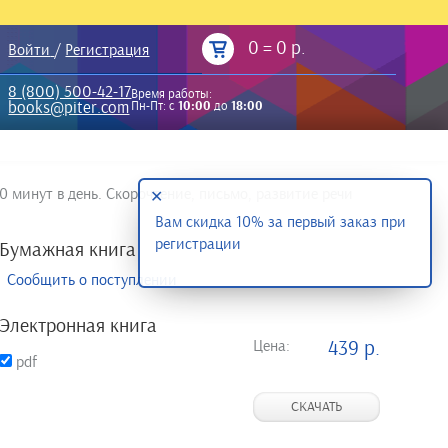
0
=
0 р.
Войти
/
Регистрация
8 (800) 500-42-17
Время работы:
books@piter.com
Пн-Пт: с
10:00
до
18:00
 минут в день. Скорочтение, письмо, развитие речи
✕
Вам скидка 10% за первый заказ при
регистрации
Бумажная книга
Сообщить о поступлении
Электронная книга
Цена:
439 р.
pdf
СКАЧАТЬ