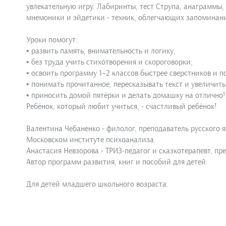
увлекательную игру. Лабиринты, тест Струпа, анаграммы, 
мнемоники и эйдетики - техник, облегчающих запомина
Уроки помогут:
• развить память, внимательность и логику;
• без труда учить стихотворения и скороговорки;
• освоить программу 1–2 классов быстрее сверстников и п
• понимать прочитанное, пересказывать текст и увеличить
• приносить домой пятёрки и делать домашку на отлично!
Ребёнок, который любит учиться, - счастливый ребёнок!
Валентина Чебаненко - филолог, преподаватель русского 
Московском институте психоанализа.
Анастасия Невзорова - ТРИЗ-педагог и сказкотерапевт, пр
Автор программ развития, книг и пособий для детей.
Для детей младшего школьного возраста.