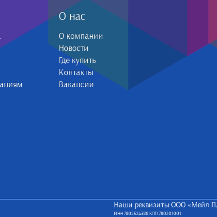
О нас
а
О компании
Новости
Где купить
Контакты
зациям
Вакансии
Наши реквизиты:ООО «Мейл П
ИНН 7802524386 КПП 780201001