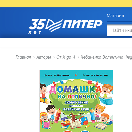
Магазин
Главная
>
Авторы
>
От Х до Ч
>
Чебаненко Валентина Фе