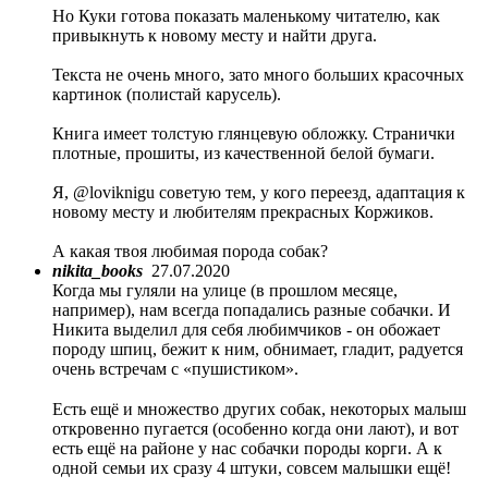
Но Куки готова показать маленькому читателю, как
привыкнуть к новому месту и найти друга.
Текста не очень много, зато много больших красочных
картинок (полистай карусель).
Книга имеет толстую глянцевую обложку. Странички
плотные, прошиты, из качественной белой бумаги.
Я, @loviknigu советую тем, у кого переезд, адаптация к
новому месту и любителям прекрасных Коржиков.
А какая твоя любимая порода собак?
nikita_books
27.07.2020
Когда мы гуляли на улице (в прошлом месяце,
например), нам всегда попадались разные собачки. И
Никита выделил для себя любимчиков - он обожает
породу шпиц, бежит к ним, обнимает, гладит, радуется
очень встречам с «пушистиком».
⠀
Есть ещё и множество других собак, некоторых малыш
откровенно пугается (особенно когда они лают), и вот
есть ещё на районе у нас собачки породы корги. А к
одной семьи их сразу 4 штуки, совсем малышки ещё!