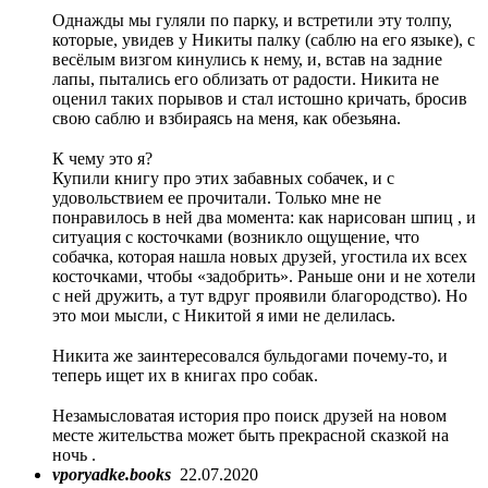
⠀
Однажды мы гуляли по парку, и встретили эту толпу,
которые, увидев у Никиты палку (саблю на его языке), с
весёлым визгом кинулись к нему, и, встав на задние
лапы, пытались его облизать от радости. Никита не
оценил таких порывов и стал истошно кричать, бросив
свою саблю и взбираясь на меня, как обезьяна.
⠀
К чему это я?
Купили книгу про этих забавных собачек, и с
удовольствием ее прочитали. Только мне не
понравилось в ней два момента: как нарисован шпиц , и
ситуация с косточками (возникло ощущение, что
собачка, которая нашла новых друзей, угостила их всех
косточками, чтобы «задобрить». Раньше они и не хотели
с ней дружить, а тут вдруг проявили благородство). Но
это мои мысли, с Никитой я ими не делилась.
⠀
Никита же заинтересовался бульдогами почему-то, и
теперь ищет их в книгах про собак.
⠀
Незамысловатая история про поиск друзей на новом
месте жительства может быть прекрасной сказкой на
ночь .
vporyadke.books
22.07.2020