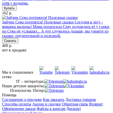
себя у водоема.
Купить
162 р.
Зайчик Сева потерялся! Полезные сказки
Сегодня в лесу -
ярмарка малины! Мама попросила Севу подождать её у горки,
но Сева не услышал... А что случилось дальше, вы узнаете из
сказки, поучительной и полезной.
Скачать
400 р.
нет в продаже
Мы в социальных
сетях:
IT – литература:
Наши детские аккаунты:
Психология. Питер:
Помощь
Соглашение о продаже
Как заказать
Доставка товаров
Способы оплаты
Акции и скидки
Обратная связь
Возврат
Оформление заказа
Файлы к книгам
Дисконт