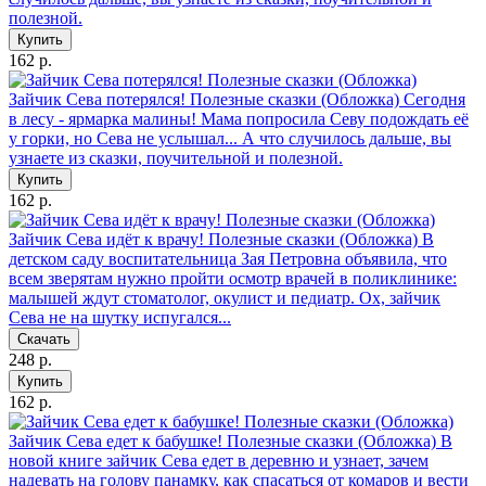
полезной.
Купить
162 р.
Зайчик Сева потерялся! Полезные сказки (Обложка)
Сегодня
в лесу - ярмарка малины! Мама попросила Севу подождать её
у горки, но Сева не услышал... А что случилось дальше, вы
узнаете из сказки, поучительной и полезной.
Купить
162 р.
Зайчик Сева идёт к врачу! Полезные сказки (Обложка)
В
детском саду воспитательница Зая Петровна объявила, что
всем зверятам нужно пройти осмотр врачей в поликлинике:
малышей ждут стоматолог, окулист и педиатр. Ох, зайчик
Сева не на шутку испугался...
Скачать
248 р.
Купить
162 р.
Зайчик Сева едет к бабушке! Полезные сказки (Обложка)
В
новой книге зайчик Сева едет в деревню и узнает, зачем
надевать на голову панамку, как спасаться от комаров и вести