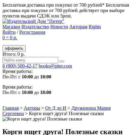
Бесплатная доставка при покупке от 700 рублей*
Бесплатная
доставка при покупке от 700 рублей действует при выборе
пунктов выдачи СДЭК или 5post.
Магазин
Издательство
Новости
Авторам
Rights
Войти
/
Регистрация
0
=
0 р.
оформить
Итого: 0 р.
8 (800) 500-42-17
books@piter.com
Время работы:
Пн-Пт: с
10:00
до
18:00
Время работы:
Пн-Пт: с
10:00
до
18:00
Главная
>
Авторы
>
От Д до И
>
Дружинина Мария
Сергеевна
>
Корги ищет друга! Полезные сказки
Корги ищет друга! Полезные сказки