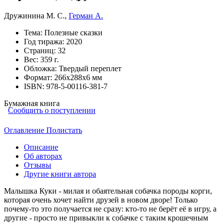
Дружинина М. С.
,
Герман А.
Тема:
Полезные сказки
Год тиража:
2020
Страниц:
32
Вес:
359 г.
Обложка:
Твердый переплет
Формат:
266х288х6 мм
ISBN:
978-5-00116-381-7
Бумажная книга
Сообщить о поступлении
Оглавление
Полистать
Описание
Об авторах
Отзывы
Другие книги автора
Малышка Куки - милая и обаятельная собачка породы корги,
которая очень хочет найти друзей в новом дворе! Только
почему-то это получается не сразу: кто-то не берёт её в игру, а
другие - просто не привыкли к собачке с таким крошечным