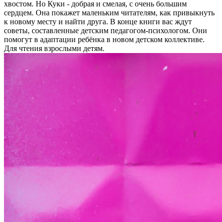
хвостом. Но Куки - добрая и смелая, с очень большим
сердцем. Она покажет маленьким читателям, как привыкнуть
к новому месту и найти друга. В конце книги вас ждут
советы, составленные детским педагогом-психологом. Они
помогут в адаптации ребёнка в новом детском коллективе.
Для чтения взрослыми детям.