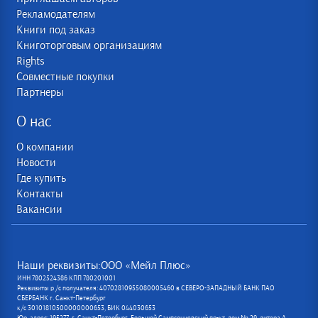
Рекламодателям
Книги под заказ
Книготорговым организациям
Rights
Совместные покупки
Партнеры
О нас
О компании
Новости
Где купить
Контакты
Вакансии
Наши реквизиты:ООО «Мейл Плюс»
ИНН 7802524386 КПП 780201001
Реквизиты р /с получателя: 40702810955080005460 в СЕВЕРО-ЗАПАДНЫЙ БАНК ПАО
СБЕРБАНК г. Санкт-Петербург
к/с 30101810500000000653, БИК 044030653
Юр. адрес: 195277, г. Санкт-Петербург, Большой Сампсониевский пр-кт, дом № 29, литера А