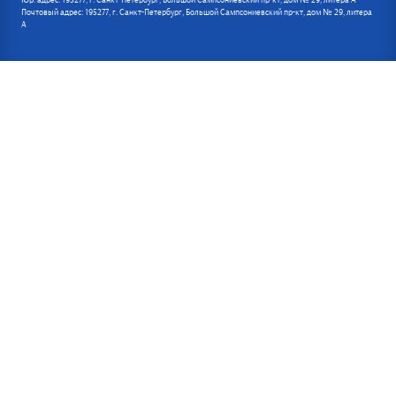
Почтовый адрес: 195277, г. Санкт-Петербург, Большой Сампсониевский пр-кт, дом № 29, литера
А