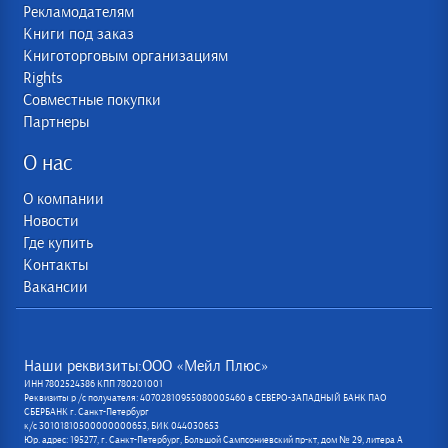
Рекламодателям
Книги под заказ
Книготорговым организациям
Rights
Совместные покупки
Партнеры
О нас
О компании
Новости
Где купить
Контакты
Вакансии
Наши реквизиты:ООО «Мейл Плюс»
ИНН 7802524386 КПП 780201001
Реквизиты р /с получателя: 40702810955080005460 в СЕВЕРО-ЗАПАДНЫЙ БАНК ПАО
СБЕРБАНК г. Санкт-Петербург
к/с 30101810500000000653, БИК 044030653
Юр. адрес: 195277, г. Санкт-Петербург, Большой Сампсониевский пр-кт, дом № 29, литера А