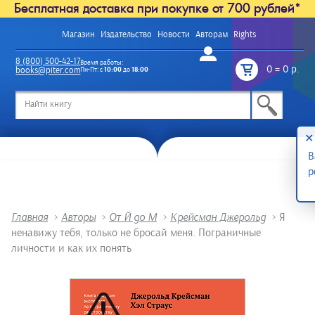
Бесплатная доставка при покупке от 700 рублей*
Магазин
Издательство
Новости
Авторам
Rights
Войти
8 (800) 500-42-17
Время работы:
0
=
0 р.
books@piter.com
Пн-Пт: с
10:00
до
18:00
/
✕
В
р
Главная
>
Авторы
>
От Й до М
>
Крейсман Джерольд
>
Я
ненавижу тебя, только не бросай меня. Пограничные
личности и как их понять