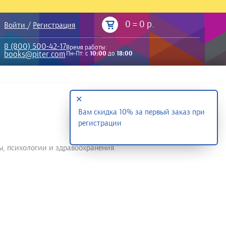
0
=
0 р.
Войти
/
Регистрация
8 (800) 500-42-17
Время работы:
books@piter.com
Пн-Пт: с
10:00
до
18:00
✕
Вам скидка 10% за первый заказ при
регистрации
ы, психологии и здравоохранения.