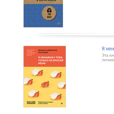
Я нен
Эта к
лично