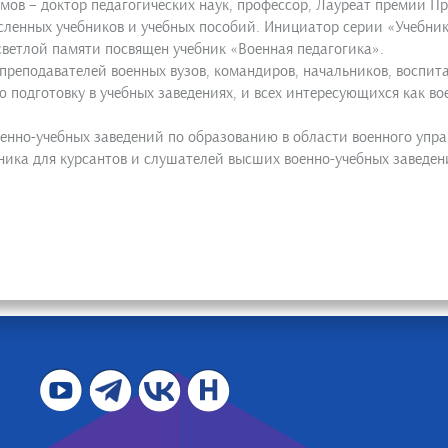
мов – доктор педагогических наук, профессор, Лауреат премии Пра
ленных учебников и учебных пособий. Инициатор серии «Учебник 
 светлой памяти посвящен учебник «Военная педагогика».
 преподавателей военных вузов, командиров, начальников, воспи
 подготовку в учебных заведениях, и всех интересующихся как в
нно-учебных заведений по образованию в области военного упр
ника для курсантов и слушателей высших военно-учебных заведен