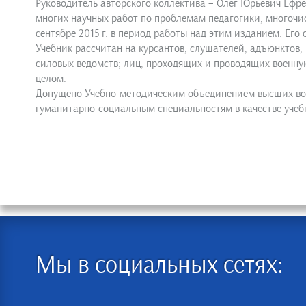
Руководитель авторского коллектива – Олег Юрьевич Ефре
многих научных работ по проблемам педагогики, многочис
сентябре 2015 г. в период работы над этим изданием. Его
Учебник рассчитан на курсантов, слушателей, адъюнктов,
силовых ведомств; лиц, проходящих и проводящих военную
целом.
Допущено Учебно-методическим объединением высших вое
гуманитарно-социальным специальностям в качестве учеб
Мы в социальных сетях: