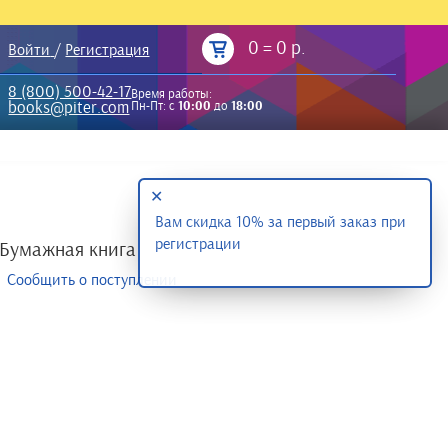
0
=
0 р.
Войти
/
Регистрация
8 (800) 500-42-17
Время работы:
books@piter.com
Пн-Пт: с
10:00
до
18:00
✕
Вам скидка 10% за первый заказ при
регистрации
Бумажная книга
Сообщить о поступлении