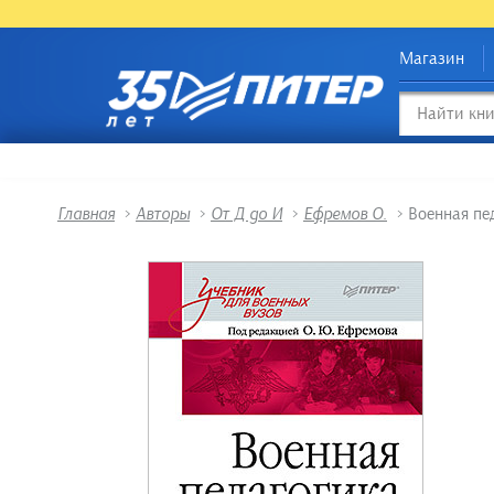
Магазин
Главная
>
Авторы
>
От Д до И
>
Ефремов О.
>
Военная пед