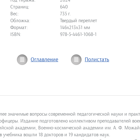
Год тиража:
2024
Страниц:
640
Вес:
735 г.
Обложка:
Твердый переплет
Формат:
146х213х31 мм
ISBN:
978-5-4461-1068-1
Оглавление
Полистать
лее значимые вопросы современной педагогической науки и практ
фицеры. Издание подготовлено коллективом преподавателей военн
йской академии, Военно-космической академии им. А. Ф. Можайс
в учебника вошли 18 докторов и 19 кандидатов наук.