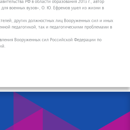
вительства РФ в области образования 2013 г., автор
для военных вузов», О. Ю. Ефремов ушел из жизни в
тателей, других должностных лиц Вооруженных сил и иных
оенной педагогикой, так и педагогическими проблемами в
авления Вооруженных сил Российской Федерации по
ий.