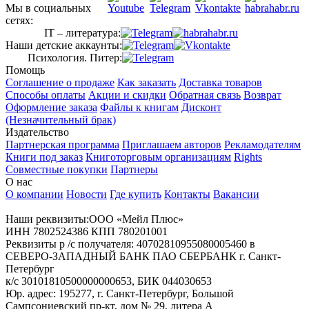
Мы в социальных
сетях:
IT – литература:
Наши детские аккаунты:
Психология. Питер:
Помощь
Соглашение о продаже
Как заказать
Доставка товаров
Способы оплаты
Акции и скидки
Обратная связь
Возврат
Оформление заказа
Файлы к книгам
Дисконт
(Незначительный брак)
Издательство
Партнерская программа
Приглашаем авторов
Рекламодателям
Книги под заказ
Книготорговым организациям
Rights
Совместные покупки
Партнеры
О нас
О компании
Новости
Где купить
Контакты
Вакансии
Наши реквизиты:ООО «Мейл Плюс»
ИНН 7802524386 КПП 780201001
Реквизиты р /с получателя: 40702810955080005460 в
СЕВЕРО-ЗАПАДНЫЙ БАНК ПАО СБЕРБАНК г. Санкт-
Петербург
к/с 30101810500000000653, БИК 044030653
Юр. адрес: 195277, г. Санкт-Петербург, Большой
Сампсониевский пр-кт, дом № 29, литера А