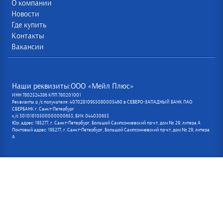
О компании
Новости
Где купить
Контакты
Вакансии
Наши реквизиты:ООО «Мейл Плюс»
ИНН 7802524386 КПП 780201001
Реквизиты р /с получателя: 40702810955080005460 в СЕВЕРО-ЗАПАДНЫЙ БАНК ПАО
СБЕРБАНК г. Санкт-Петербург
к/с 30101810500000000653, БИК 044030653
Юр. адрес: 195277, г. Санкт-Петербург, Большой Сампсониевский пр-кт, дом № 29, литера А
Почтовый адрес: 195277, г. Санкт-Петербург, Большой Сампсониевский пр-кт, дом № 29, литера
А