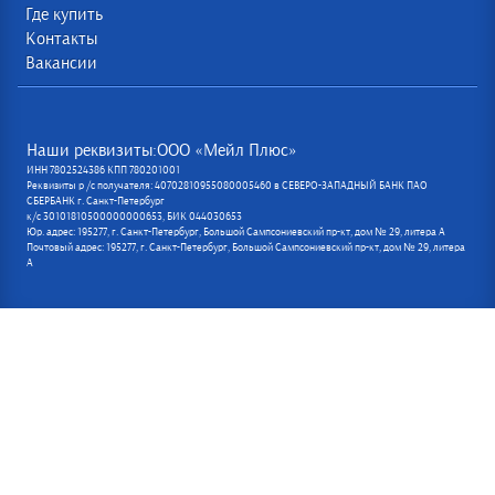
Где купить
Контакты
Вакансии
Наши реквизиты:ООО «Мейл Плюс»
ИНН 7802524386 КПП 780201001
Реквизиты р /с получателя: 40702810955080005460 в СЕВЕРО-ЗАПАДНЫЙ БАНК ПАО
СБЕРБАНК г. Санкт-Петербург
к/с 30101810500000000653, БИК 044030653
Юр. адрес: 195277, г. Санкт-Петербург, Большой Сампсониевский пр-кт, дом № 29, литера А
Почтовый адрес: 195277, г. Санкт-Петербург, Большой Сампсониевский пр-кт, дом № 29, литера
А