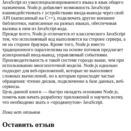
JavaScript из узкоспециализированного языка в язык общего
назначения. Node.js добавляет возможность JavaScript
взаимодействовать с устройствами ввода-вывода через свой
API (написанный на C++), подключать другие внешние
библиотеки, написанные на разных языках, обеспечивая
вызовы к ним из JavaScript-кода.
Прежде всего, Node.js отличается от классического JavaScript
тем, что исполняемый код выполняется на стороне сервера, а
не на стороне браузера. Кроме того, Node.js вместо
традиционного параллелизма на основе потоков предлагает
асинхронный ввод-вывод, управляемый событиями.
Производительность в такой системе гораздо выше, чем при
использовании многопоточной модели. Node.js идеально
подходит для веб-приложений, которые не выполняют
сложных вычислений, но к которым происходят частые
обращения: чтение дисков, подключение к базе данных, веб-
сервисы.
Цель данной книги — быстро овладеть основами Node.js,
помочь вам начать разработку приложений и научить всему,
что необходимо знать о «продвинутом» JavaScript.
Пока нет отзывов
Оставить отзыв