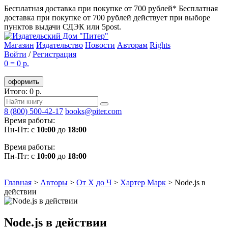
Бесплатная доставка при покупке от 700 рублей*
Бесплатная
доставка при покупке от 700 рублей действует при выборе
пунктов выдачи СДЭК или 5post.
Магазин
Издательство
Новости
Авторам
Rights
Войти
/
Регистрация
0
=
0 р.
оформить
Итого: 0 р.
8 (800) 500-42-17
books@piter.com
Время работы:
Пн-Пт: с
10:00
до
18:00
Время работы:
Пн-Пт: с
10:00
до
18:00
Главная
>
Авторы
>
От Х до Ч
>
Хартер Марк
>
Node.js в
действии
Node.js в действии