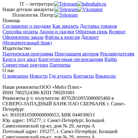
IT – литература:
Наши детские аккаунты:
Психология. Питер:
Помощь
Соглашение о продаже
Как заказать
Доставка товаров
Способы оплаты
Акции и скидки
Обратная связь
Возврат
Оформление заказа
Файлы к книгам
Дисконт
(Незначительный брак)
Издательство
Партнерская программа
Приглашаем авторов
Рекламодателям
Книги под заказ
Книготорговым организациям
Rights
Совместные покупки
Партнеры
О нас
О компании
Новости
Где купить
Контакты
Вакансии
Наши реквизиты:ООО «Мейл Плюс»
ИНН 7802524386 КПП 780201001
Реквизиты р /с получателя: 40702810955080005460 в
СЕВЕРО-ЗАПАДНЫЙ БАНК ПАО СБЕРБАНК г. Санкт-
Петербург
к/с 30101810500000000653, БИК 044030653
Юр. адрес: 195277, г. Санкт-Петербург, Большой
Сампсониевский пр-кт, дом № 29, литера А
Почтовый адрес: 195277, г. Санкт-Петербург, Большой
Сампсониевский пр-кт, дом № 29, литера А