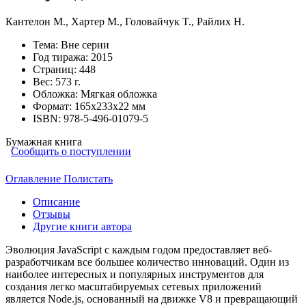
Кантелон М.
,
Хартер М.
,
Головайчук T.
,
Райлих Н.
Тема:
Вне серии
Год тиража:
2015
Страниц:
448
Вес:
573 г.
Обложка:
Мягкая обложка
Формат:
165х233х22 мм
ISBN:
978-5-496-01079-5
Бумажная книга
Сообщить о поступлении
Оглавление
Полистать
Описание
Отзывы
Другие книги автора
Эволюция JavaScript с каждым годом предоставляет веб-
разработчикам все большее количество инноваций. Один из
наиболее интересных и популярных инструментов для
создания легко масштабируемых сетевых приложений
является Node.js, основанный на движке V8 и превращающий