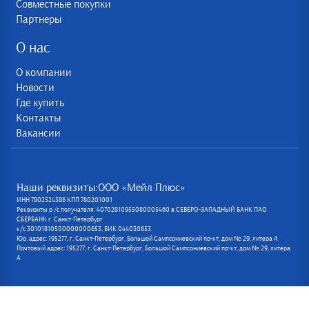
Совместные покупки
Партнеры
О нас
О компании
Новости
Где купить
Контакты
Вакансии
Наши реквизиты:ООО «Мейл Плюс»
ИНН 7802524386 КПП 780201001
Реквизиты р /с получателя: 40702810955080005460 в СЕВЕРО-ЗАПАДНЫЙ БАНК ПАО
СБЕРБАНК г. Санкт-Петербург
к/с 30101810500000000653, БИК 044030653
Юр. адрес: 195277, г. Санкт-Петербург, Большой Сампсониевский пр-кт, дом № 29, литера А
Почтовый адрес: 195277, г. Санкт-Петербург, Большой Сампсониевский пр-кт, дом № 29, литера
А