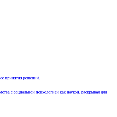
ссе принятия решений.
ства с социальной психологией как наукой, раскрывая для