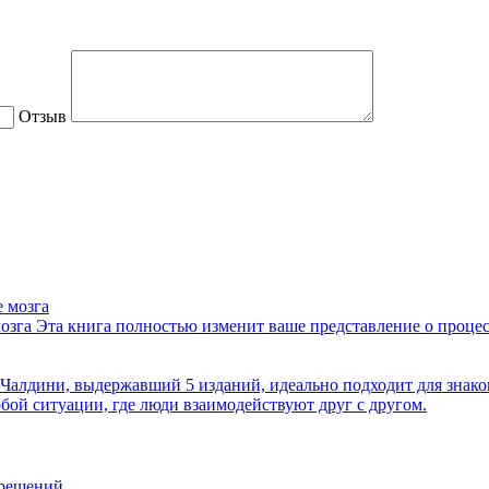
Отзыв
озга
Эта книга полностью изменит ваше представление о проце
Чалдини, выдержавший 5 изданий, идеально подходит для знаком
бой ситуации, где люди взаимодействуют друг с другом.