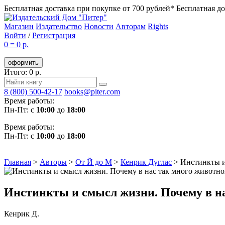
Бесплатная доставка при покупке от 700 рублей*
Бесплатная до
Магазин
Издательство
Новости
Авторам
Rights
Войти
/
Регистрация
0
=
0 р.
оформить
Итого: 0 р.
8 (800) 500-42-17
books@piter.com
Время работы:
Пн-Пт: с
10:00
до
18:00
Время работы:
Пн-Пт: с
10:00
до
18:00
Главная
>
Авторы
>
От Й до М
>
Кенрик Дуглас
>
Инстинкты и
Инстинкты и смысл жизни. Почему в на
Кенрик Д.