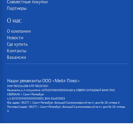
Совместные покупки
Партнеры
О нас
О компании
Новости
Где купить
Контакты
Вакансии
Наши реквизиты:ООО «Мейл Плюс»
ИНН 7802524386 КПП 780201001
Реквизиты р /с получателя: 40702810955080005460 в СЕВЕРО-ЗАПАДНЫЙ БАНК ПАО
СБЕРБАНК г. Санкт-Петербург
к/с 30101810500000000653, БИК 044030653
Юр. адрес: 195277, г. Санкт-Петербург, Большой Сампсониевский пр-кт, дом № 29, литера А
Почтовый адрес: 195277, г. Санкт-Петербург, Большой Сампсониевский пр-кт, дом № 29, литера
А