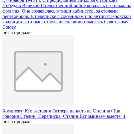
г. – ноябрь 1945 г.). С предисловием Николая Старикова
Победа в Великой Отечественной войне ковалась не только на
фронтах. Она создавалась в тиши кабинетов, за столами
переговоров. В переписке с союзниками по антигитлеровской
коалиции, которые отнюдь не спешили помогать Советскому
Союзу.
нет в продаже
Комплект: Кто заставил Гитлера напасть на Сталина+Так
говорил Сталин+Переписка+Сталин.Вспоминаем вместе+1
нет в продаже