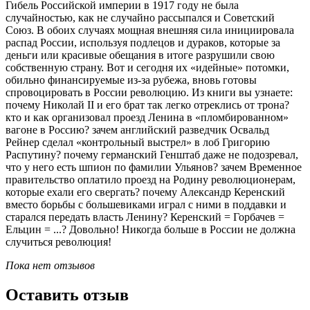
Гибель Российской империи в 1917 году не была
случайностью, как не случайно рассыпался и Советский
Союз. В обоих случаях мощная внешняя сила инициировала
распад России, используя подлецов и дураков, которые за
деньги или красивые обещания в итоге разрушили свою
собственную страну. Вот и сегодня их «идейные» потомки,
обильно финансируемые из-за рубежа, вновь готовы
спровоцировать в России революцию. Из книги вы узнаете:
почему Николай II и его брат так легко отреклись от трона?
кто и как организовал проезд Ленина в «пломбированном»
вагоне в Россию? зачем английский разведчик Освальд
Рейнер сделал «контрольный выстрел» в лоб Григорию
Распутину? почему германский Генштаб даже не подозревал,
что у него есть шпион по фамилии Ульянов? зачем Временное
правительство оплатило проезд на Родину революционерам,
которые ехали его свергать? почему Александр Керенский
вместо борьбы с большевиками играл с ними в поддавки и
старался передать власть Ленину? Керенский = Горбачев =
Ельцин = ...? Довольно! Никогда больше в России не должна
случиться революция!
Пока нет отзывов
Оставить отзыв