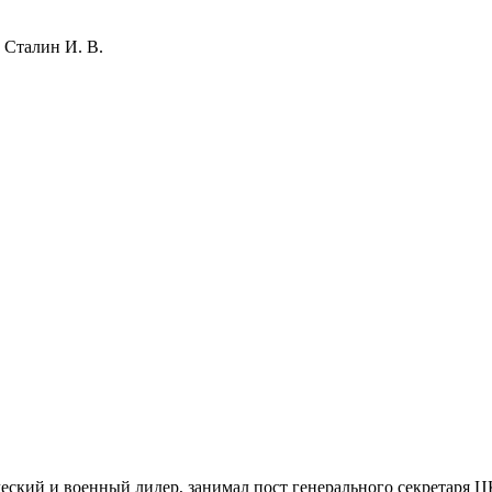
,
Сталин И. В.
еский и военный лидер, занимал пост генерального секретаря Ц