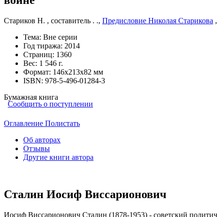
Стариков Н. , составитель . .
,
Предисловие Николая Старикова
Тема:
Вне серии
Год тиража:
2014
Страниц:
1360
Вес:
1 546 г.
Формат:
146х213х82 мм
ISBN:
978-5-496-01284-3
Бумажная книга
Сообщить о поступлении
Оглавление
Полистать
Об авторах
Отзывы
Другие книги автора
Сталин Иосиф Виссарионович
Иосиф Виссарионович Сталин (1878-1953) - советский политич