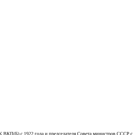
К ВКП(Б) с 1922 года и председателя Совета министров СССР с