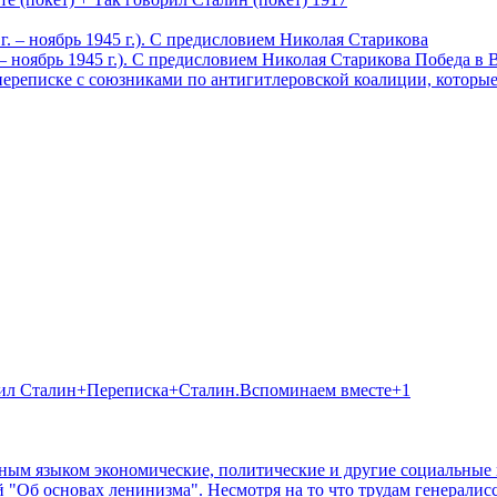
 – ноябрь 1945 г.). С предисловием Николая Старикова
Победа в 
В переписке с союзниками по антигитлеровской коалиции, которы
орил Сталин+Переписка+Сталин.Вспоминаем вместе+1
ным языком экономические, политические и другие социальные 
 "Об основах ленинизма". Несмотря на то что трудам генералис