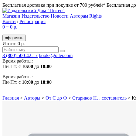
Бесплатная доставка при покупке от 700 рублей*
Бесплатная до
Магазин
Издательство
Новости
Авторам
Rights
Войти
/
Регистрация
0
=
0 р.
оформить
Итого: 0 р.
8 (800) 500-42-17
books@piter.com
Время работы:
Пн-Пт: с
10:00
до
18:00
Время работы:
Пн-Пт: с
10:00
до
18:00
Главная
>
Авторы
>
От С до Ф
>
Стариков Н. , составитель
>
К