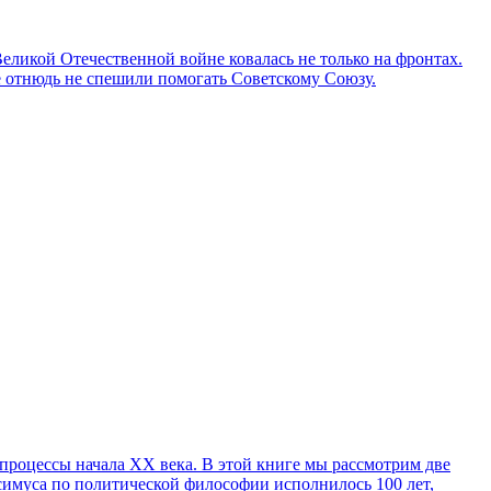
Великой Отечественной войне ковалась не только на фронтах.
е отнюдь не спешили помогать Советскому Союзу.
процессы начала ХХ века. В этой книге мы рассмотрим две
симуса по политической философии исполнилось 100 лет,