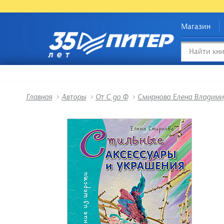
Магазин
Главная
>
Авторы
>
От С до Ф
>
Смирнова Елена Владими