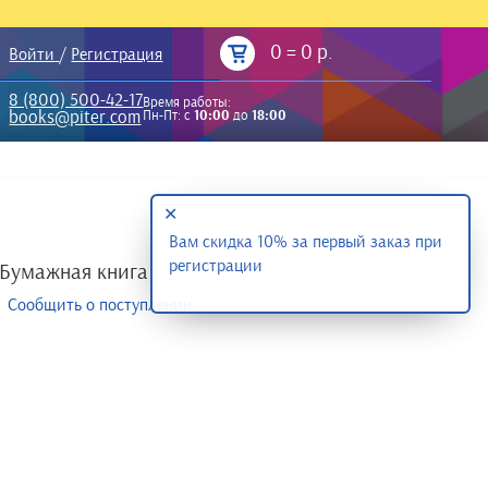
0
=
0 р.
Войти
/
Регистрация
8 (800) 500-42-17
Время работы:
books@piter.com
Пн-Пт: с
10:00
до
18:00
✕
Вам скидка 10% за первый заказ при
регистрации
Бумажная книга
Сообщить о поступлении