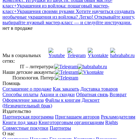
Комплект: Игрушки из шерсти: пошаговый мастер-
класс+Украшения из войлока: пошаговый мастер-
класс+Украшения своими руками
Хотите научиться создавать
необычные украшения из войлока? Легко! Открывайте книгу,
выбирайте нужный мастер-класс — и следуйте инструкции.
нет в продаже
Мы в социальных
сетях:
IT – литература:
Наши детские аккаунты:
Психология. Питер:
Помощь
Соглашение о продаже
Как заказать
Доставка товаров
Способы оплаты
Акции и скидки
Обратная связь
Возврат
Оформление заказа
Файлы к книгам
Дисконт
(Незначительный брак)
Издательство
Партнерская программа
Приглашаем авторов
Рекламодателям
Книги под заказ
Книготорговым организациям
Rights
Совместные покупки
Партнеры
О нас