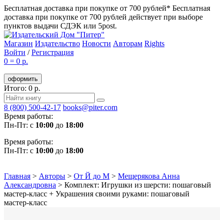
Бесплатная доставка при покупке от 700 рублей*
Бесплатная
доставка при покупке от 700 рублей действует при выборе
пунктов выдачи СДЭК или 5post.
Магазин
Издательство
Новости
Авторам
Rights
Войти
/
Регистрация
0
=
0 р.
оформить
Итого: 0 р.
8 (800) 500-42-17
books@piter.com
Время работы:
Пн-Пт: с
10:00
до
18:00
Время работы:
Пн-Пт: с
10:00
до
18:00
Главная
>
Авторы
>
От Й до М
>
Мещерякова Анна
Александровна
>
Комплект: Игрушки из шерсти: пошаговый
мастер-класс + Украшения своими руками: пошаговый
мастер-класс