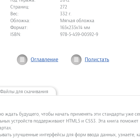
Год тиража:
2012
Страниц:
272
Вес:
332 г.
Обложка:
Мягкая обложка
Формат:
165х235х14 мм
ISBN:
978-5-459-00592-9
Оглавление
Полистать
Файлы для скачивания
но ждать будущего, чтобы начать применять эти стандарты уже се
ьных устройств поддерживают HTML5 и CSS3. Эта книга поможет 
артах.
вать улучшенные интерфейсы для форм ввода данных, узнаете, как