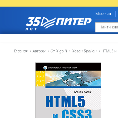
Магазин
Главная
>
Авторы
>
От Х до Ч
>
Хоган Брайан
>
HTML5 и 