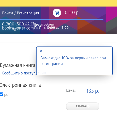
0
=
0 р.
Войти
/
Регистрация
8 (800) 500-42-17
Время работы:
books@piter.com
Пн-Пт: с
10:00
до
18:00
✕
Вам скидка 10% за первый заказ при
регистрации
Бумажная книга
Сообщить о поступлении
Электронная книга
Цена:
133 р.
pdf
СКАЧАТЬ