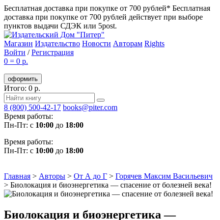
Бесплатная доставка при покупке от 700 рублей*
Бесплатная
доставка при покупке от 700 рублей действует при выборе
пунктов выдачи СДЭК или 5post.
Магазин
Издательство
Новости
Авторам
Rights
Войти
/
Регистрация
0
=
0 р.
оформить
Итого: 0 р.
8 (800) 500-42-17
books@piter.com
Время работы:
Пн-Пт: с
10:00
до
18:00
Время работы:
Пн-Пт: с
10:00
до
18:00
Главная
>
Авторы
>
От А до Г
>
Горячев Максим Васильевич
>
Биолокация и биоэнергетика — спасение от болезней века!
Биолокация и биоэнергетика —