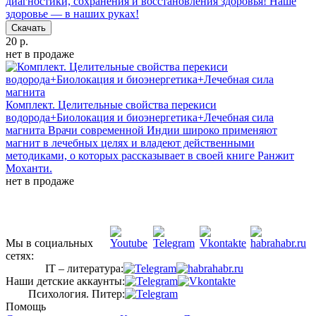
диагностики, сохранения и восстановления здоровья! Наше
здоровье — в наших руках!
Скачать
20 р.
нет в продаже
Комплект. Целительные свойства перекиси
водорода+Биолокация и биоэнергетика+Лечебная сила
магнита
Врачи современной Индии широко применяют
магнит в лечебных целях и владеют действенными
методиками, о которых рассказывает в своей книге Ранжит
Моханти.
нет в продаже
Мы в социальных
сетях:
IT – литература:
Наши детские аккаунты:
Психология. Питер:
Помощь