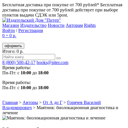
Бесплатная доставка при покупке от 700 рублей*
Бесплатная
доставка при покупке от 700 рублей действует при выборе
пунктов выдачи СДЭК или 5post.
Магазин
Издательство
Новости
Авторам
Rights
Войти
/
Регистрация
0
=
0 р.
оформить
Итого: 0 р.
8 (800) 500-42-17
books@piter.com
Время работы:
Пн-Пт: с
10:00
до
18:00
Время работы:
Пн-Пт: с
10:00
до
18:00
Главная
>
Авторы
>
От А до Г
>
Горячев Василий
Владимирович
>
Маятник: биолокационная диагностика и
лечение