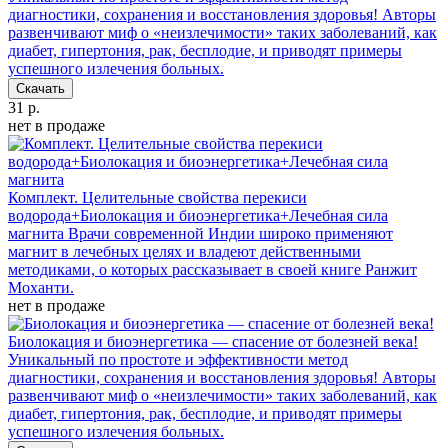
диагностики, сохранения и восстановления здоровья! Авторы
развенчивают миф о «неизлечимости» таких заболеваний, как
диабет, гипертония, рак, бесплодие, и приводят примеры
успешного излечения больных.
Скачать
31 р.
нет в продаже
Комплект. Целительные свойства перекиси
водорода+Биолокация и биоэнергетика+Лечебная сила
магнита
Врачи современной Индии широко применяют
магнит в лечебных целях и владеют действенными
методиками, о которых рассказывает в своей книге Ранжит
Моханти.
нет в продаже
Биолокация и биоэнергетика — спасение от болезней века!
Уникальный по простоте и эффективности метод
диагностики, сохранения и восстановления здоровья! Авторы
развенчивают миф о «неизлечимости» таких заболеваний, как
диабет, гипертония, рак, бесплодие, и приводят примеры
успешного излечения больных.