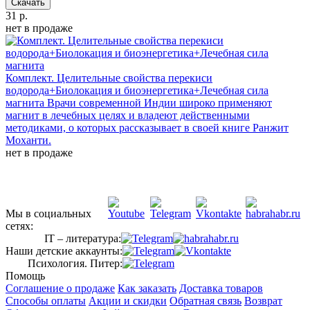
Скачать
31 р.
нет в продаже
Комплект. Целительные свойства перекиси
водорода+Биолокация и биоэнергетика+Лечебная сила
магнита
Врачи современной Индии широко применяют
магнит в лечебных целях и владеют действенными
методиками, о которых рассказывает в своей книге Ранжит
Моханти.
нет в продаже
Мы в социальных
сетях:
IT – литература:
Наши детские аккаунты:
Психология. Питер:
Помощь
Соглашение о продаже
Как заказать
Доставка товаров
Способы оплаты
Акции и скидки
Обратная связь
Возврат