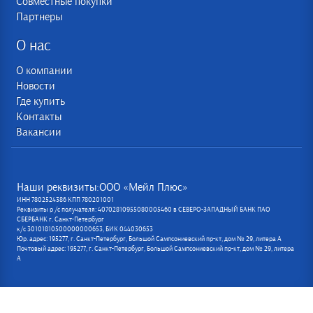
Совместные покупки
Партнеры
О нас
О компании
Новости
Где купить
Контакты
Вакансии
Наши реквизиты:ООО «Мейл Плюс»
ИНН 7802524386 КПП 780201001
Реквизиты р /с получателя: 40702810955080005460 в СЕВЕРО-ЗАПАДНЫЙ БАНК ПАО
СБЕРБАНК г. Санкт-Петербург
к/с 30101810500000000653, БИК 044030653
Юр. адрес: 195277, г. Санкт-Петербург, Большой Сампсониевский пр-кт, дом № 29, литера А
Почтовый адрес: 195277, г. Санкт-Петербург, Большой Сампсониевский пр-кт, дом № 29, литера
А